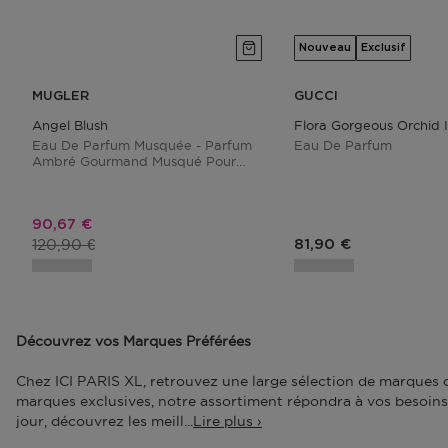
Nouveau
Exclusif
MUGLER
GUCCI
Angel Blush
Flora Gorgeous Orchid 
Eau De Parfum Musquée - Parfum
Eau De Parfum
Ambré Gourmand Musqué Pour
Femme - 50 ML
Prix promotionnel
90,67 €
Prix du produit
120,90 €
Prix du produit
81,90 €
Découvrez vos Marques Préférées
Chez
ICI PARIS XL, retrouvez une large sélection de
marques
d
marques exclusives, notre assortiment répondra à vos besoins.
jour, découvrez les meill
...