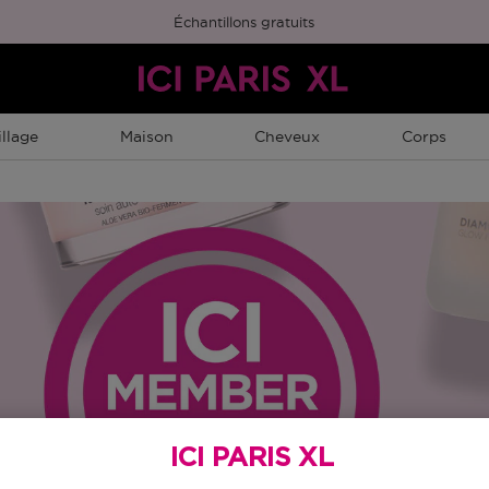
Échantillons gratuits
llage
Maison
Cheveux
Corps
ICI PARIS XL