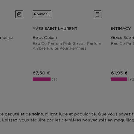
Nouveau
YVES SAINT LAURENT
INTIMACY
Intense
Black Opium
Grace Solar
Eau De Parfum Pink Glaze - Parfum
Eau De Par
Ambré Fruité Pour Femmes
Prix du produit
Prix du pr
67,50 €
61,95 €
1
e beauté et de
soins
, alliant luxe et popularité. Que vous soyez
 Laissez-vous séduire par les dernières
nouveautés en maquilla