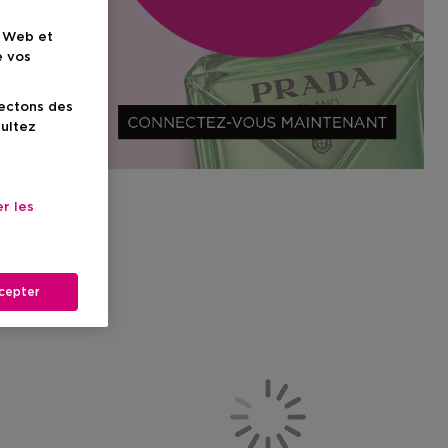
e Web et
e vos
lectons des
sultez
r les
cepter