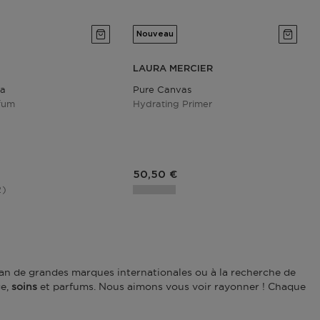
Nouveau
LAURA MERCIER
ia
Pure Canvas
fum
Hydrating Primer
oduit
Prix du produit
50,50 €
2
 fan de grandes marques internationales ou à la recherche de
ge
,
soins
et
parfums
. Nous aimons vous voir rayonner ! Chaque