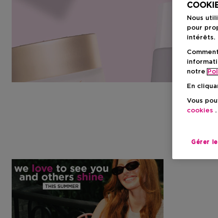
COOKIE
Nous util
pour prop
intérêts.
Comment f
informati
notre
Pol
En cliqua
Vous pouv
cookies
.
Gérer l