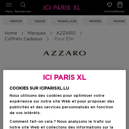
Menu
Rechercher
Wishlist
Panier
PARFUM
VISAGE
MAQUILLAGE
MAISOIN
MAISON
Home
Marques
AZZARO
Coffrets Cadeaux
Pour Elle
Pour elle
ICI PARIS XL
COOKIES SUR ICIPARISXL.LU
Filtrer
Nous utilisons des cookies pour optimiser votre
expérience sur notre site Web et pour proposer des
publicités et des services personnalisés en fonction
0 Résultats
de vos intérêts.
Comment fait-on cela ? Nous analysons le trafic sur
notre site Web et collectons des informations sur la