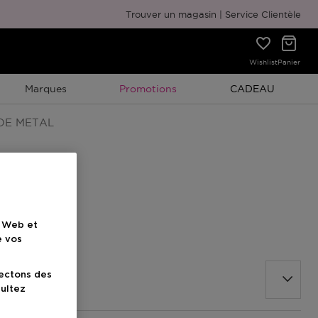
Emballage cadeau gratuit
Trouver un magasin
Service Clientèle
Wishlist
Panier
Promotion À Durée Limitée
Promotion À Duré
Marques
Promotions
CADEAU
DE METAL
e Web et
e vos
lectons des
sultez