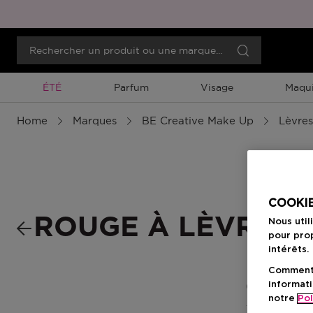
Promotion À Durée Limitée
ÉTÉ
Parfum
Visage
Maqui
Home
Marques
BE Creative Make Up
Lèvres
COOKIE
ROUGE À LÈVRES 
Nous util
pour prop
intérêts.
Comment f
informati
0 Résultats
notre
Pol