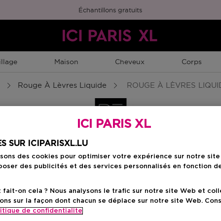
Échantillons gratuits
llage
Maison
Cheveux
Corps
Rouge À Lèvres Liquide
ROUGE À LÈVRES LIQUI
ICI PARIS XL
S SUR ICIPARISXL.LU
LIQUIDE METAL
isons des cookies pour optimiser votre expérience sur notre sit
oser des publicités et des services personnalisés en fonction d
ait-on cela ? Nous analysons le trafic sur notre site Web et col
ons sur la façon dont chacun se déplace sur notre site Web. Con
itique de confidentialite