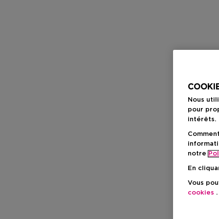
COOKIE
Nous util
pour prop
intérêts.
Comment f
informati
notre
Pol
En cliqua
Vous pouv
cookies
.