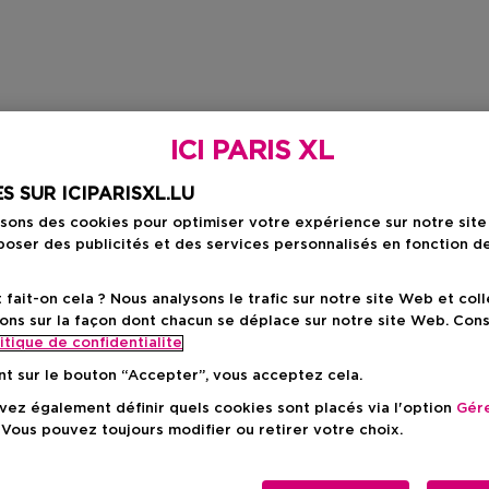
ICI PARIS XL
S SUR ICIPARISXL.LU
isons des cookies pour optimiser votre expérience sur notre sit
oser des publicités et des services personnalisés en fonction d
ait-on cela ? Nous analysons le trafic sur notre site Web et col
ons sur la façon dont chacun se déplace sur notre site Web. Con
itique de confidentialite
nt sur le bouton “Accepter”, vous acceptez cela.
ez également définir quels cookies sont placés via l'option
Gére
 Vous pouvez toujours modifier ou retirer votre choix.