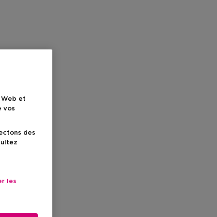
e Web et
e vos
lectons des
sultez
r les