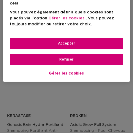
cela.
Vous pouvez également définir quels cookies sont
Prix du produit
Prix du produit
36,90 €
30,90 €
placés via l'option
Gérer les cookies
. Vous pouvez
11
10
toujours modifier ou retirer votre choix.
Accepter
Refuser
Gérer les cookies
KÉRASTASE
REDKEN
Genesis Bain Hydra-Fortifiant
Acidic Grow Full System
Shampoing Fortifiant Anti-
Shampooing - Pour Cheveux