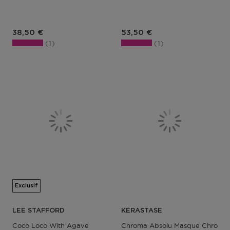
Prix du produit
Prix du produit
38,50 €
53,50 €
1
1
Exclusif
LEE STAFFORD
KÉRASTASE
Coco Loco With Agave
Chroma Absolu Masque Chroma F