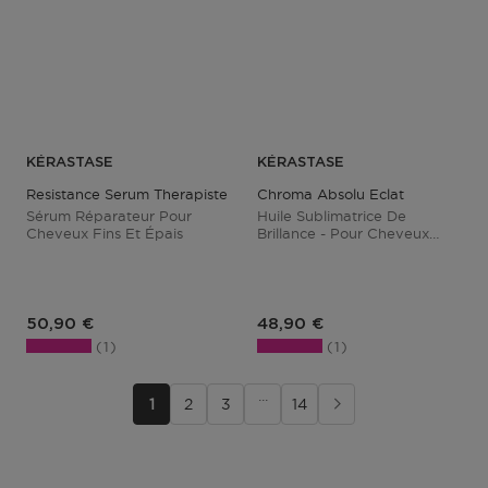
KÉRASTASE
KÉRASTASE
Resistance Serum Therapiste
Chroma Absolu Eclat
Sérum Réparateur Pour
Huile Sublimatrice De
Cheveux Fins Et Épais
Brillance - Pour Cheveux
Colorés
Prix du produit
Prix du produit
50,90 €
48,90 €
1
1
···
1
2
3
14