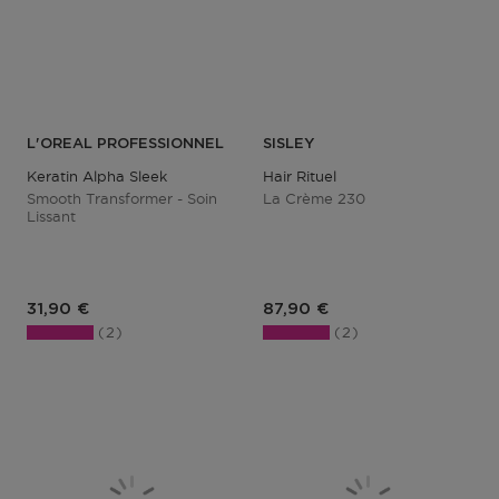
L'OREAL PROFESSIONNEL
SISLEY
Keratin Alpha Sleek
Hair Rituel
Smooth Transformer - Soin
La Crème 230
Lissant
Prix du produit
Prix du produit
31,90 €
87,90 €
2
2