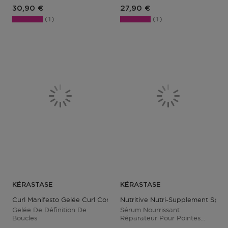
Prix du produit
Prix du produit
30,90 €
27,90 €
1
1
KÉRASTASE
KÉRASTASE
Curl Manifesto Gelée Curl Contour
Nutritive Nutri-Supplement Spli
Gelée De Définition De
Sérum Nourrissant
Boucles
Réparateur Pour Pointes
Sèches Fourchues