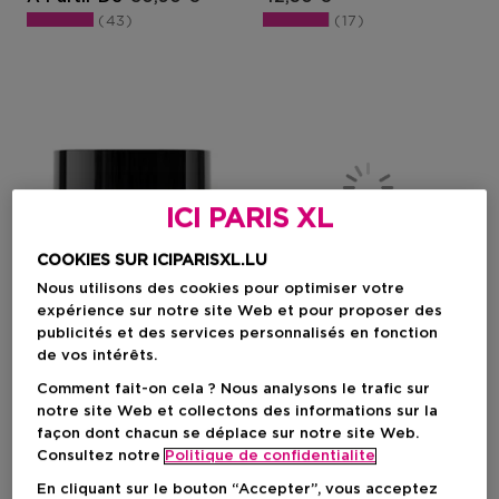
43
17
ICI PARIS XL
COOKIES SUR ICIPARISXL.LU
Nous utilisons des cookies pour optimiser votre
expérience sur notre site Web et pour proposer des
publicités et des services personnalisés en fonction
de vos intérêts.
L'OREAL PROFESSIONNEL
KÉRASTASE
Comment fait-on cela ? Nous analysons le trafic sur
notre site Web et collectons des informations sur la
Metal Detox
Blond Absolu Bain Lumiere
façon dont chacun se déplace sur notre site Web.
Masque Pour Cheveux
Shampoing Hydratant
Abîmés Et Cassants
Cheveux Blonds Decolorés
Consultez notre
Politique de confidentialite
En cliquant sur le bouton “Accepter”, vous acceptez