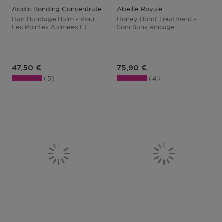
Acidic Bonding Concentrate
Abeille Royale
Hair Bandage Balm - Pour
Honey Bond Treatment -
Les Pointes Abîmées Et
Soin Sans Rinçage
Fourchues
Prix du produit
Prix du produit
47,50 €
75,90 €
5
4