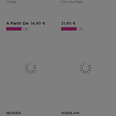
Chute
Fins Ou Plats
Prix du produit
Prix du produit
A Partir De
14,90 €
31,90 €
9
5
REDKEN
GUERLAIN