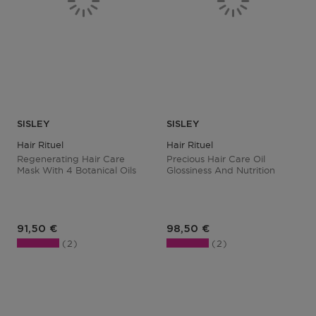
SISLEY
SISLEY
Hair Rituel
Hair Rituel
Regenerating Hair Care
Precious Hair Care Oil
Mask With 4 Botanical Oils
Glossiness And Nutrition
Prix du produit
Prix du produit
91,50 €
98,50 €
2
2