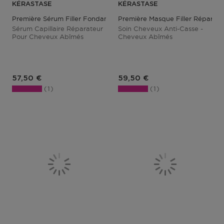
KÉRASTASE
KÉRASTASE
Première Sérum Filler Fondamental
Première Masque Filler Réparate
Sérum Capillaire Réparateur
Soin Cheveux Anti-Casse -
Pour Cheveux Abîmés
Cheveux Abîmés
Prix du produit
Prix du produit
57,50 €
59,50 €
1
1