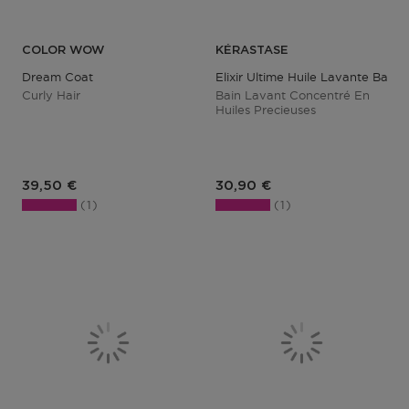
COLOR WOW
KÉRASTASE
Dream Coat
Elixir Ultime Huile Lavante Bain E
Curly Hair
Bain Lavant Concentré En
Huiles Precieuses
Prix du produit
Prix du produit
39,50 €
30,90 €
1
1