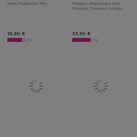
Heat Protection Mist
Masque Réparateur Anti
Porosité Cheveux Colorés
Prix du produit
Prix du produit
10,90 €
53,50 €
1
1