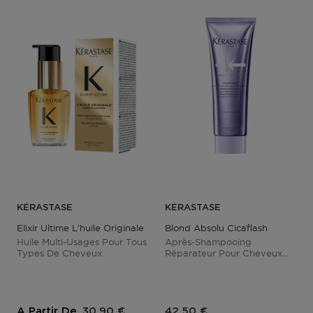
KÉRASTASE
KÉRASTASE
Elixir Ultime L’huile Originale
Blond Absolu Cicaflash
Huile Multi-Usages Pour Tous
Après-Shampooing
Types De Cheveux
Réparateur Pour Cheveux
Blonds
Prix du produit
Prix du produit
A Partir De
30,90 €
42,50 €