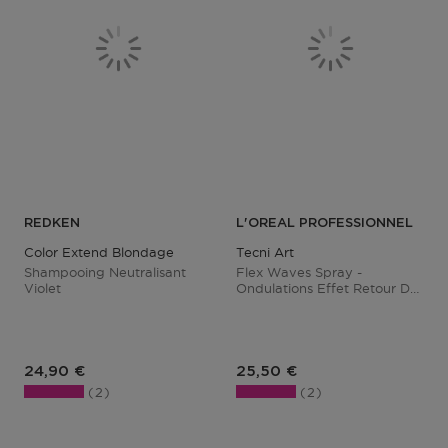
REDKEN
L'OREAL PROFESSIONNEL
Color Extend Blondage
Tecni Art
Shampooing Neutralisant
Flex Waves Spray -
Violet
Ondulations Effet Retour De
Plage
Prix du produit
Prix du produit
24,90 €
25,50 €
2
2