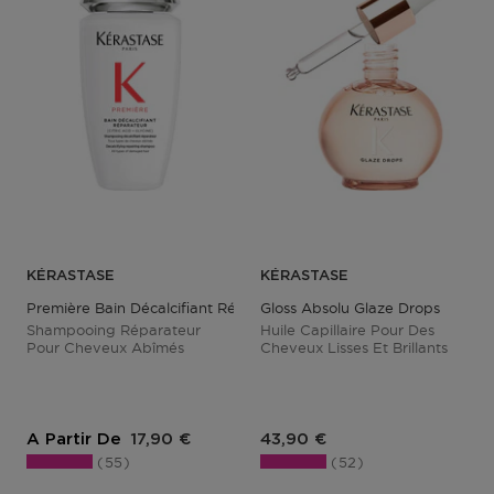
KÉRASTASE
KÉRASTASE
Première Bain Décalcifiant Réparateur
Gloss Absolu Glaze Drops
Shampooing Réparateur
Huile Capillaire Pour Des
Pour Cheveux Abîmés
Cheveux Lisses Et Brillants
Prix du produit
Prix du produit
A Partir De
17,90 €
43,90 €
55
52