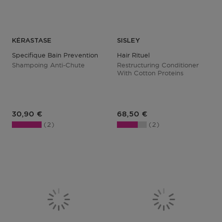
KÉRASTASE
SISLEY
Specifique Bain Prevention
Hair Rituel
Shampoing Anti-Chute
Restructuring Conditioner
With Cotton Proteins
Prix du produit
Prix du produit
30,90 €
68,50 €
2
2