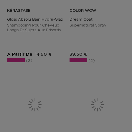
KÉRASTASE
COLOR WOW
Gloss Absolu Bain Hydra-Glaze
Dream Coat
Shampooing Pour Cheveux
Supernatural Spray
Longs Et Sujets Aux Frisottis
Prix du produit
Prix du produit
A Partir De
14,90 €
39,50 €
2
2