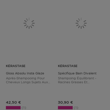
KÉRASTASE
KÉRASTASE
Gloss Absolu Insta Glaze
Spécifique Bain Divalent
Après-Shampooing Pour
Shampoing Équilibrant -
Cheveux Longs Sujets Aux
Racines Grasses Et
Frisottis
Longueurs Sèches
Prix du produit
Prix du produit
42,50 €
30,90 €
1
1