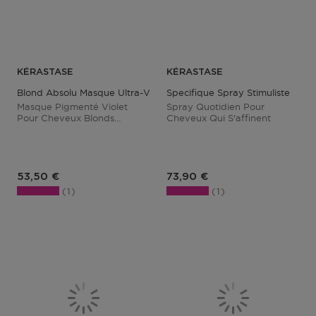
KÉRASTASE
KÉRASTASE
Blond Absolu Masque Ultra-Violet
Specifique Spray Stimuliste
Masque Pigmenté Violet
Spray Quotidien Pour
Pour Cheveux Blonds
Cheveux Qui S'affinent
Decolorés
Prix du produit
Prix du produit
53,50 €
73,90 €
1
1