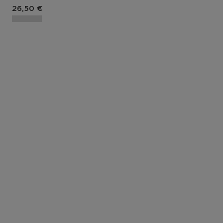
Prix du produit
26,50 €