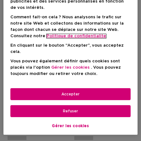
publicités et des services personnalisés en fonction
de vos intérêts.
Comment fait-on cela ? Nous analysons le trafic sur
notre site Web et collectons des informations sur la
façon dont chacun se déplace sur notre site Web.
Consultez notre
Politique de confidentialite
En cliquant sur le bouton “Accepter”, vous acceptez
cela.
Vous pouvez également définir quels cookies sont
placés via l'option
Gérer les cookies
. Vous pouvez
toujours modifier ou retirer votre choix.
CLINIQUE
CLINIQUE
Powder Brush
Foundation Brush
Accepter
Pinceau À Poudre
Pinceau À Fond De Teint
Refuser
Gérer les cookies
Prix du produit
Prix du produit
43,90 €
43,90 €