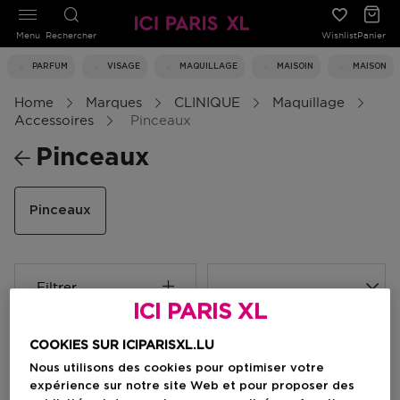
Menu
Rechercher
Wishlist
Panier
PARFUM
VISAGE
MAQUILLAGE
MAISOIN
MAISON
Home
Marques
CLINIQUE
Maquillage
Accessoires
Pinceaux
Pinceaux
Pinceaux
Filtrer
ICI PARIS XL
3 Résultats
COOKIES SUR ICIPARISXL.LU
Nous utilisons des cookies pour optimiser votre
expérience sur notre site Web et pour proposer des