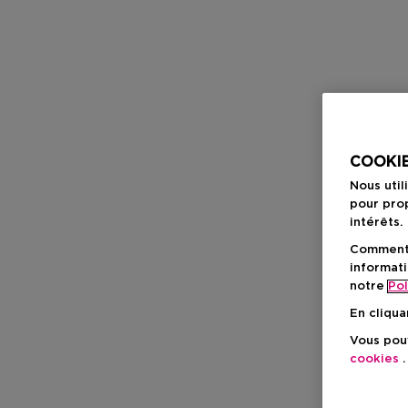
COOKIE
Nous util
pour prop
intérêts.
Comment f
informati
notre
Pol
En cliqua
Vous pouv
cookies
.