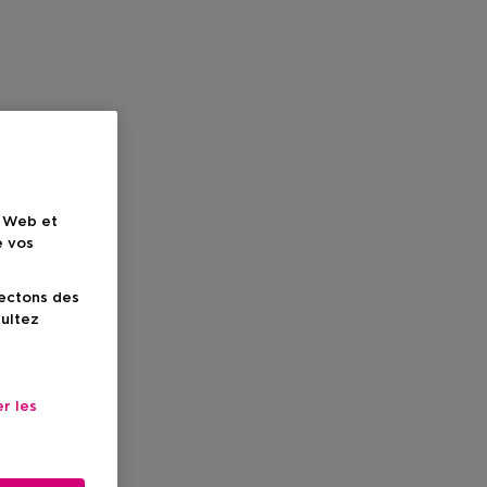
e Web et
e vos
lectons des
sultez
r les