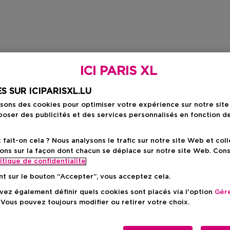
ICI PARIS XL
S SUR ICIPARISXL.LU
isons des cookies pour optimiser votre expérience sur notre sit
oser des publicités et des services personnalisés en fonction d
ait-on cela ? Nous analysons le trafic sur notre site Web et col
ons sur la façon dont chacun se déplace sur notre site Web. Con
itique de confidentialite
nt sur le bouton “Accepter”, vous acceptez cela.
ez également définir quels cookies sont placés via l'option
Gére
 Vous pouvez toujours modifier ou retirer votre choix.