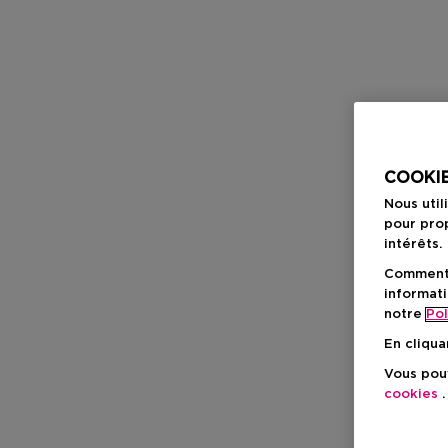
COOKIE
Nous util
pour prop
intérêts.
Comment f
informati
notre
Pol
En cliqua
Vous pouv
cookies
.