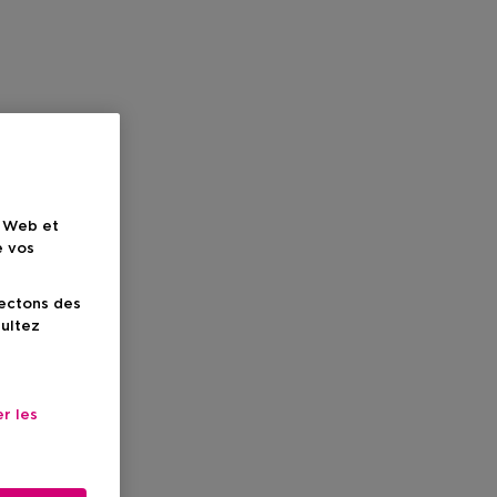
e Web et
e vos
lectons des
sultez
r les