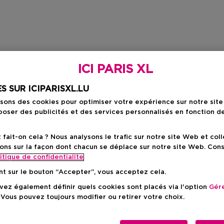
ICI PARIS XL
S SUR ICIPARISXL.LU
isons des cookies pour optimiser votre expérience sur notre sit
oser des publicités et des services personnalisés en fonction d
ait-on cela ? Nous analysons le trafic sur notre site Web et col
ons sur la façon dont chacun se déplace sur notre site Web. Con
itique de confidentialite
nt sur le bouton “Accepter”, vous acceptez cela.
ez également définir quels cookies sont placés via l'option
Gére
 Vous pouvez toujours modifier ou retirer votre choix.