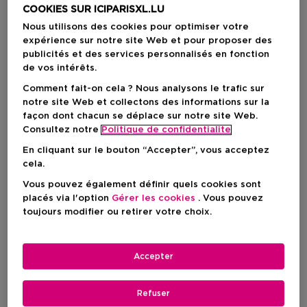
COOKIES SUR ICIPARISXL.LU
Nous utilisons des cookies pour optimiser votre
expérience sur notre site Web et pour proposer des
publicités et des services personnalisés en fonction
de vos intérêts.
Comment fait-on cela ? Nous analysons le trafic sur
notre site Web et collectons des informations sur la
façon dont chacun se déplace sur notre site Web.
Consultez notre
Politique de confidentialite
En cliquant sur le bouton “Accepter”, vous acceptez
cela.
Vous pouvez également définir quels cookies sont
placés via l'option
Gérer les cookies
. Vous pouvez
Choisissez votre format
toujours modifier ou retirer votre choix.
50 ML
En stock
Accepter
50 ML
Prix du produit
163,50 €
Refuser