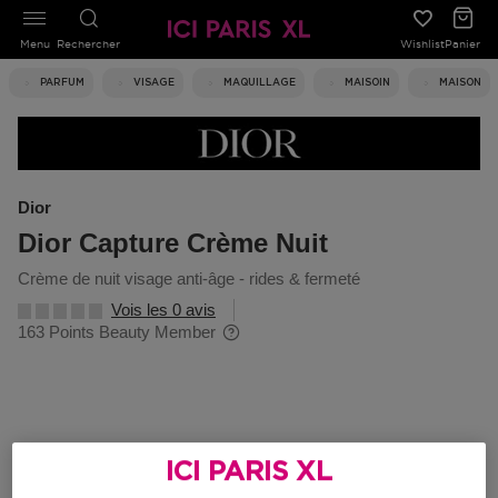
Menu
Rechercher
Wishlist
Panier
PARFUM
VISAGE
MAQUILLAGE
MAISOIN
MAISON
Dior
Dior Capture Crème Nuit
crème de nuit visage anti-âge - rides & fermeté
Vois les 0 avis
163 Points Beauty Member
ICI PARIS XL