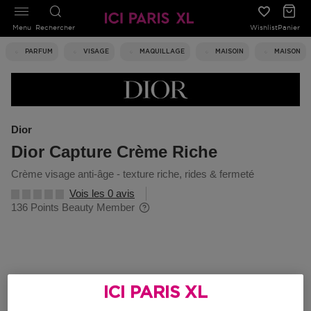
Menu
Rechercher
Wishlist
Panier
PARFUM
VISAGE
MAQUILLAGE
MAISOIN
MAISON
Dior
Dior Capture Crème Riche
crème visage anti-âge - texture riche, rides & fermeté
Vois les 0 avis
136 Points Beauty Member
ICI PARIS XL