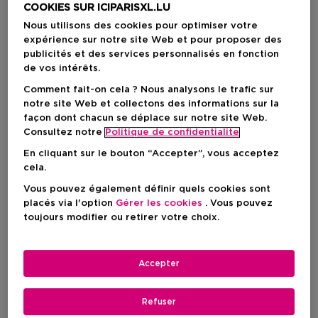
COOKIES SUR ICIPARISXL.LU
Nous utilisons des cookies pour optimiser votre
expérience sur notre site Web et pour proposer des
publicités et des services personnalisés en fonction
de vos intérêts.
Comment fait-on cela ? Nous analysons le trafic sur
notre site Web et collectons des informations sur la
façon dont chacun se déplace sur notre site Web.
Consultez notre
Politique de confidentialite
En cliquant sur le bouton “Accepter”, vous acceptez
cela.
Vous pouvez également définir quels cookies sont
placés via l'option
Gérer les cookies
. Vous pouvez
Choisissez votre format
toujours modifier ou retirer votre choix.
50 ML
En stock
Accepter
50 ML
Prix du produit
136,50 €
Refuser