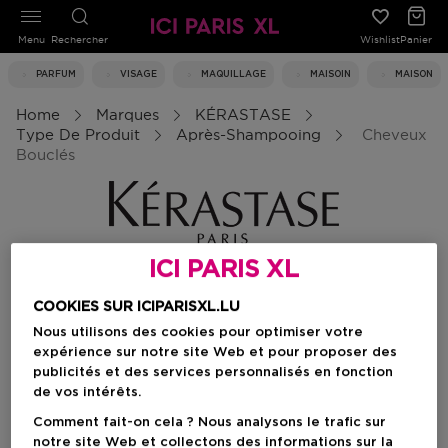
Menu
Rechercher
Wishlist
Panier
PARFUM
VISAGE
MAQUILLAGE
MAISOIN
MAISON
Home
Marques
KÉRASTASE
Type De Produit
Après-Shampooing
Cheveux
Bouclés
ICI PARIS XL
Cheveux bouclés
COOKIES SUR ICIPARISXL.LU
Nous utilisons des cookies pour optimiser votre
expérience sur notre site Web et pour proposer des
Filtrer
publicités et des services personnalisés en fonction
de vos intérêts.
Comment fait-on cela ? Nous analysons le trafic sur
0 Résultats
notre site Web et collectons des informations sur la