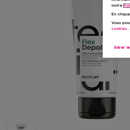
notre
Pol
En cliqua
Vous pouv
cookies
.
Gérer l