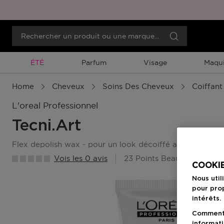
Promotion À Durée Limitée
ÉTÉ
Parfum
Visage
Maqui
Home
Cheveux
Soins Des Cheveux
Coiffant
L'oreal Professionnel
Tecni.art
flex depolish wax - pour un look décoiffé avec un fini 
Vois les 0 avis
23 Points Beauty Member
COOKIE
Nous util
pour prop
intérêts.
Comment f
informati