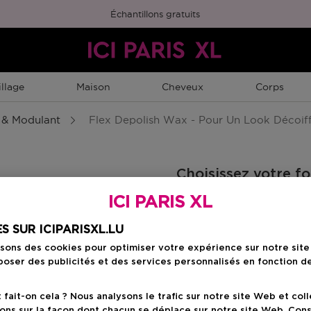
Échantillons gratuits
llage
Maison
Cheveux
Corps
 & Modulant
Flex Depolish Wax - Pour Un Look Décoiff
Choisissez votre f
ICI PARIS XL
mat
100 ML
Prix du produit
23,90 €
S SUR ICIPARISXL.LU
isons des cookies pour optimiser votre expérience sur notre sit
oser des publicités et des services personnalisés en fonction d
Prix du prod
23,90 €
ait-on cela ? Nous analysons le trafic sur notre site Web et col
ons sur la façon dont chacun se déplace sur notre site Web. Con