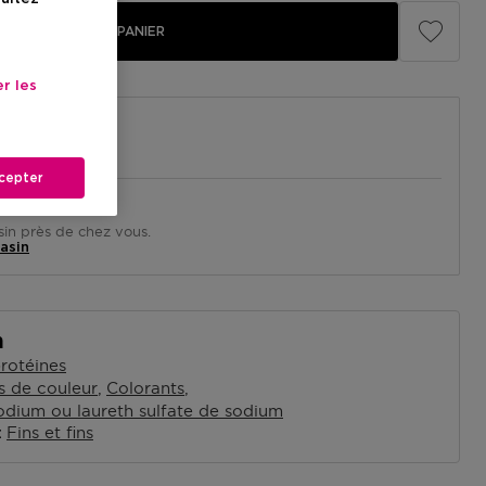
AJOUTER AU PANIER
r les
cepter
in près de chez vous.
asin
n
rotéines
s de couleur
Colorants
sodium ou laureth sulfate de sodium
Fins et fins
x