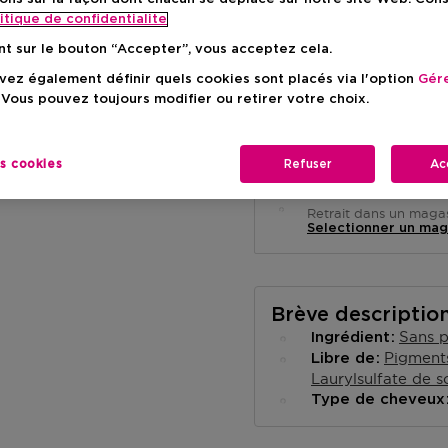
itique de confidentialite
nt sur le bouton “Accepter”, vous acceptez cela.
ez également définir quels cookies sont placés via l'option
Gére
 Vous pouvez toujours modifier ou retirer votre choix.
Livraison à domicile
-
En stock
es cookies
Refuser
Ac
Retrait en magasin
Retrait dans un magas
Selectionner un mag
Brève descriptio
Sans p
Ingrédient
Pigment
Libre de
Laurylsulfate de 
Type de cheveu