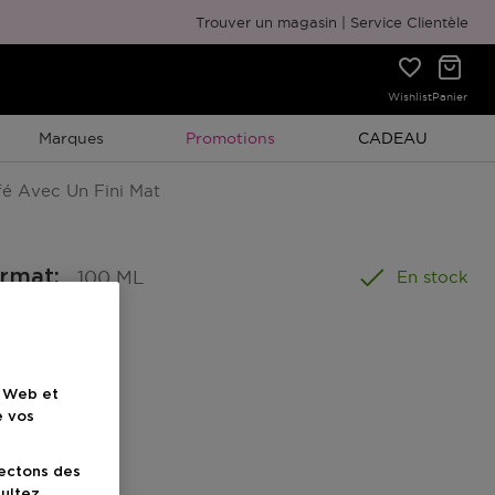
Emballage cadeau gratuit
Trouver un magasin
Service Clientèle
Wishlist
Panier
Promotion À Durée Limitée
Promotion À Duré
Marques
Promotions
CADEAU
é Avec Un Fini Mat
ormat
:
100 ML
En stock
e Web et
e vos
uit
lectons des
sultez