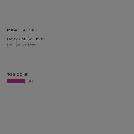
MARC JACOBS
Daisy Eau So Fresh
Eau De Toilette
Prix du produit
106,50 €
4