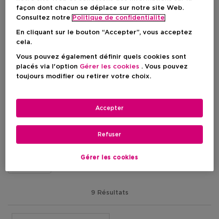
façon dont chacun se déplace sur notre site Web.
MARC JACOBS
MARC JACOBS
Consultez notre
Politique de confidentialite
Daisy Wild
Perfect Absolute
En cliquant sur le bouton “Accepter”, vous acceptez
Eau De Parfum
Eau De Parfum
cela.
Vous pouvez également définir quels cookies sont
placés via l'option
Gérer les cookies
. Vous pouvez
toujours modifier ou retirer votre choix.
Prix du produit
A Partir De
78,90 €
Prix du produ
A Partir De
88,90 €
5
1
Accepter
MARC JACOBS
Refuser
Gérer les cookies
Parfum
9 Résultats