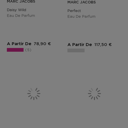
MARC JACOBS
MARC JACOBS
Daisy Wild
Perfect
Eau De Parfum
Eau De Parfum
Prix du produit
A Partir De
78,90 €
Prix du produit
A Partir De
117,50 €
5