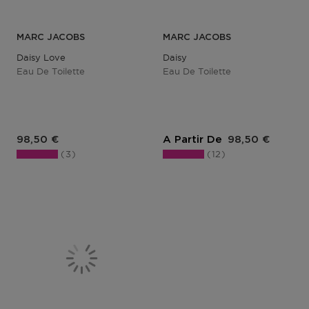
MARC JACOBS
MARC JACOBS
Daisy Love
Daisy
Eau De Toilette
Eau De Toilette
Prix du produit
Prix du produit
98,50 €
A Partir De
98,50 €
3
12