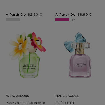
Prix du produit
Prix du produit
A Partir De
82,90 €
A Partir De
88,90 €
1
MARC JACOBS
MARC JACOBS
Daisy Wild Eau So Intense
Perfect Elixir