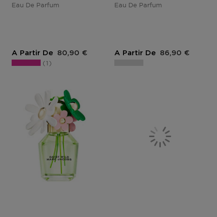
Eau De Parfum
Eau De Parfum
Prix du produit
Prix du produit
A Partir De
80,90 €
A Partir De
86,90 €
1