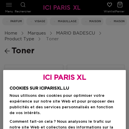
Menu
Rechercher
Wishlist
Panier
PARFUM
VISAGE
MAQUILLAGE
MAISOIN
MAISON
Home
Marques
MARIO BADESCU
Product Type
Toner
Toner
Filtrer
ICI PARIS XL
COOKIES SUR ICIPARISXL.LU
0 Résultats
Nous utilisons des cookies pour optimiser votre
expérience sur notre site Web et pour proposer des
publicités et des services personnalisés en fonction
de vos intérêts.
Comment fait-on cela ? Nous analysons le trafic sur
notre site Web et collectons des informations sur la