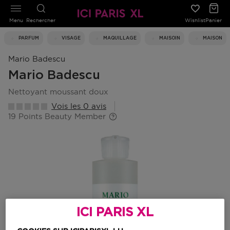
Menu
Rechercher
Wishlist
Panier
PARFUM
VISAGE
MAQUILLAGE
MAISOIN
MAISON
Mario Badescu
Mario Badescu
nettoyant moussant doux
Vois les 0 avis
19 Points Beauty Member
ICI PARIS XL