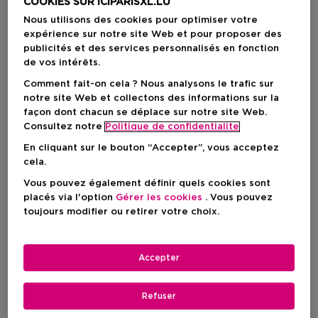
COOKIES SUR ICIPARISXL.LU
Nous utilisons des cookies pour optimiser votre
expérience sur notre site Web et pour proposer des
publicités et des services personnalisés en fonction
de vos intérêts.
Comment fait-on cela ? Nous analysons le trafic sur
notre site Web et collectons des informations sur la
façon dont chacun se déplace sur notre site Web.
Consultez notre
Politique de confidentialite
En cliquant sur le bouton “Accepter”, vous acceptez
Choisissez votre format
cela.
Vous pouvez également définir quels cookies sont
177 ML
En stock
placés via l'option
Gérer les cookies
. Vous pouvez
toujours modifier ou retirer votre choix.
177 ML
Prix du produit
19,50 €
Accepter
Prix du produit
19,50 €
Refuser