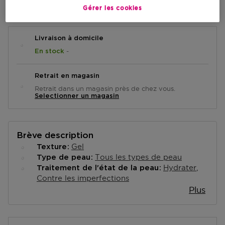
AJOUTER AU PANIER
Gérer les cookies
Livraison à domicile
-
En stock
Retrait en magasin
Retrait dans un magasin près de chez vous.
Selectionner un magasin
Brève description
Gel
Texture
Tous les types de peau
Type de peau
Hydrater
Traitement de l'état de la peau
Contre les imperfections
Plus