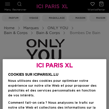
Menu
Rechercher
Wishlist
Panier
PARFUM
VISAGE
MAQUILLAGE
MAISOIN
MAISON
Home
Marques
ONLY YOU
Bain & Corps
Bain & Corps
Bombes De Bain
ICI PARIS XL
Bombes de bain
COOKIES SUR ICIPARISXL.LU
Nous utilisons des cookies pour optimiser votre
expérience sur notre site Web et pour proposer des
Filtrer
publicités et des services personnalisés en fonction
de vos intérêts.
Comment fait-on cela ? Nous analysons le trafic sur
0 Résultats
notre site Web et collectons des informations sur la