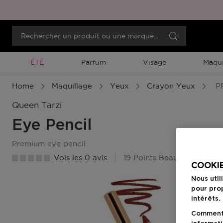
Promotion À Durée Limitée
ÉTÉ
Parfum
Visage
Maqui
Home
Maquillage
Yeux
Crayon Yeux
PR
Queen Tarzi
Eye Pencil
premium eye pencil
Vois les 0 avis
19 Points Beauty Member
COOKIE
Nous util
pour prop
intérêts.
Comment f