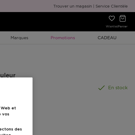
Emballage cadeau gratuit
Trouver un magasin
Service Clientèle
Wishlist
Panier
Promotion À Durée Limitée
Promotion À Duré
Marques
Promotions
CADEAU
ouleur
En stock
e Web et
e vos
uit
lectons des