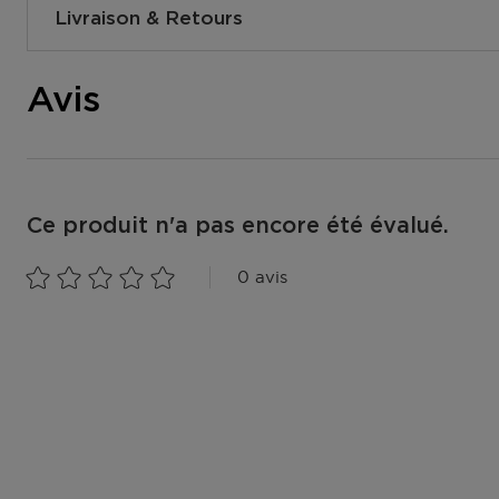
Livraison & Retours
Comment se passe la livraison ?
Avis
Vous pouvez vous faire livrer votre commande à votre d
magasins ou dans un point postal. Vous pouvez voir la d
dans votre panier lors de la commande. Nous livrons gr
commandes à partir de 25,- €. Vous pouvez également o
Collect, ainsi votre commande sera prête dans le magas
d'1h.
Ce produit n'a pas encore été évalué.
Livraison à votre domicile ou à une autre adresse au L
0 avis
Luxembourg ?
Le colis sera vous livre du lundi au vendredi entre 8h00
à la maison ? Le livreur déposera un bon de livraison da
à l'endroit où vous pourrez récupérer votre colis.
Retrait dans l'un de nos magasins ou dans un point post
Dès que votre colis est prêt, vous recevrez un email. V
sur présentation du code track & trace.
Accédez à plus d’informations et à la FAQ sur la livraiso