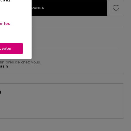
sultez
AJOUTER AU PANIER
r les
cepter
in près de chez vous.
asin
n