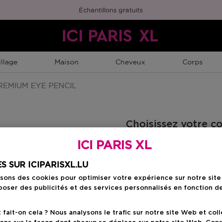
Échantillons gratuits
llage
Maison
Cheveux
Corps
EMIUM EYE PENCIL
Choisissez votre c
ICI PARIS XL
Orange Sapphire
S SUR ICIPARISXL.LU
isons des cookies pour optimiser votre expérience sur notre sit
oser des publicités et des services personnalisés en fonction d
Prix du prod
19,50 €
ait-on cela ? Nous analysons le trafic sur notre site Web et col