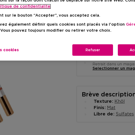
ons sur la façon dont chacun se déplace sur notre site Web. Con
itique de confidentialite
nt sur le bouton “Accepter”, vous acceptez cela.
ez également définir quels cookies sont placés via l'option
Gére
 Vous pouvez toujours modifier ou retirer votre choix.
Livraison à domicile
-
En stock
es cookies
Refuser
Ac
Retrait en magasin
Retrait dans un magas
Selectionner un mag
Brève descriptio
Khôl
Texture
Mat
Finis
Sulfates
Libre de