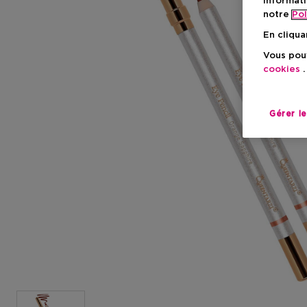
informati
notre
Pol
En cliqua
Vous pouv
cookies
.
Gérer l