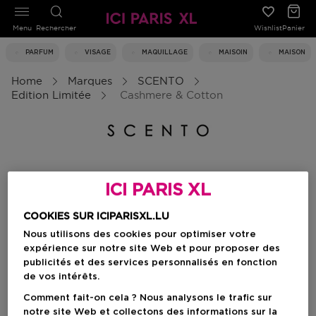
Menu
Rechercher
Wishlist
Panier
PARFUM
VISAGE
MAQUILLAGE
MAISOIN
MAISON
Home
Marques
SCENTO
Edition Limitée
Cashmere & Cotton
Cashmere & cotton
ICI PARIS XL
COOKIES SUR ICIPARISXL.LU
Filtrer
Nous utilisons des cookies pour optimiser votre
expérience sur notre site Web et pour proposer des
publicités et des services personnalisés en fonction
0 Résultats
de vos intérêts.
Comment fait-on cela ? Nous analysons le trafic sur
notre site Web et collectons des informations sur la