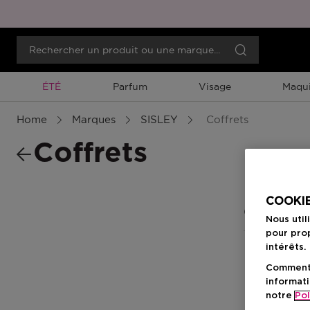
Promotion À Durée Limitée
ÉTÉ
Parfum
Visage
Maqui
Home
Marques
SISLEY
Coffrets
Coffrets
COOKIE
0 Résultats
Nous util
pour prop
intérêts.
Comment f
informati
notre
Pol