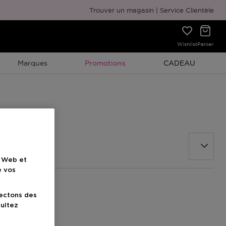
Emballage cadeau gratuit
Trouver un magasin
Service Clientèle
Wishlist
Panier
Promotion À Durée Limitée
Promotion À Duré
Marques
Promotions
CADEAU
e Web et
e vos
lectons des
sultez