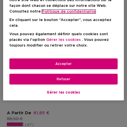
notre site Web et collectons des informations sur la
façon dont chacun se déplace sur notre site Web.
Consultez notre
Politique de confidentialite
En cliquant sur le bouton “Accepter”, vous acceptez
cela.
Vous pouvez également définir quels cookies sont
placés via l'option
Gérer les cookies
. Vous pouvez
toujours modifier ou retirer votre choix.
Exclusif
Accepter
VALENTINO
Refuser
Born In Roma Donna Purple Melancholia
Eau De Parfum - Parfum
Gérer les cookies
Chypré Fruité Pour Femme
Prix promotionnel
A Partir De
61,95 €
Prix du produit
88,50 €
47