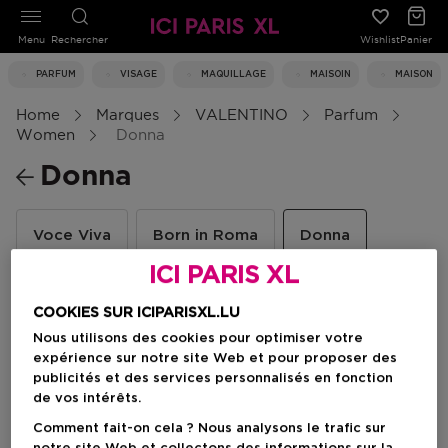
Menu
Rechercher
Wishlist
Panier
PARFUM
VISAGE
MAQUILLAGE
MAISOIN
MAISON
Home
Marques
VALENTINO
Parfum
Women
Donna
Donna
Voce Viva
Born in Roma
Donna
ICI PARIS XL
COOKIES SUR ICIPARISXL.LU
Filtrer
Nous utilisons des cookies pour optimiser votre
expérience sur notre site Web et pour proposer des
publicités et des services personnalisés en fonction
1 Résultats
de vos intérêts.
Comment fait-on cela ? Nous analysons le trafic sur
-30%