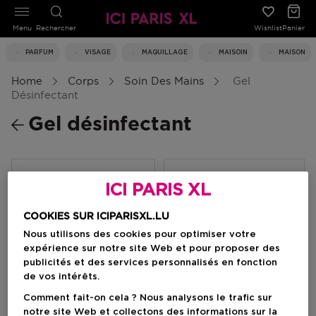
Menu
Rechercher
Wishlist
Panier
PARFUM
VISAGE
MAQUILLAGE
MAISOIN
MAISON
Home
Corps
Soin Des Mains
Gel
Désinfectant
Gel désinfectant
Filtrer
ICI PARIS XL
COOKIES SUR ICIPARISXL.LU
0 Résultats
Nous utilisons des cookies pour optimiser votre
expérience sur notre site Web et pour proposer des
publicités et des services personnalisés en fonction
de vos intérêts.
Comment fait-on cela ? Nous analysons le trafic sur
notre site Web et collectons des informations sur la