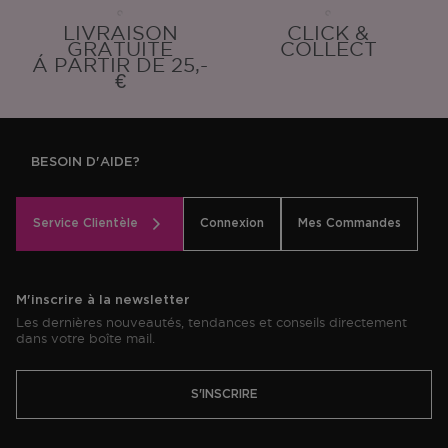
LIVRAISON
CLICK &
GRATUITE
COLLECT
Á PARTIR DE 25,-
€
BESOIN D'AIDE?
Service Clientèle
Connexion
Mes Commandes
M'inscrire à la newsletter
Les dernières nouveautés, tendances et conseils directement
dans votre boîte mail.
S'INSCRIRE