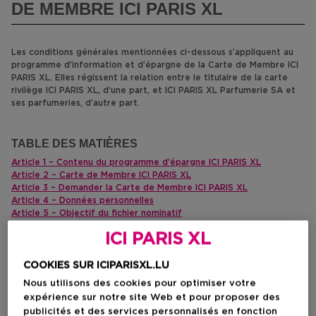
DE MEMBRE ICI PARIS XL
Les conditions générales mentionnées ci-dessous s’appliquent au
programme d’information et d’épargne de la Carte de Membre ICI
PARIS XL. Elles régissent la relation entre le titulaire de la carte
rivilège ICI PARIS XL, d’une part, et ICI PARIS XL Parfumerie SA et
ses parfumeries, d’autre part.
TABLE DES MATIÈRES
Article 1 – Contenu du programme d’épargne ICI PARIS XL
Article 2 – Carte de Membre ICI PARIS XL
Article 3 – Demander la Carte de Membre ICI PARIS XL
Article 4 – Données personnelles
Article 5 – Objectif du fichier nominatif
Article 6 – Responsabilité
ICI PARIS XL
Article 7 – Perte ou vol
Article 8 – Fin de la participation
Article 9 – Modification / fin du programme
COOKIES SUR ICIPARISXL.LU
Article 10 – Correspondance
Nous utilisons des cookies pour optimiser votre
Article 11 – La confidentialité est un sujet extrêmement sérieux à
expérience sur notre site Web et pour proposer des
nos yeux
publicités et des services personnalisés en fonction
Article 12 – Disposition finale