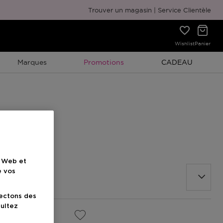
Emballage cadeau gratuit
Trouver un magasin
Service Clientèle
Wishlist
Panier
Promotion À Durée Limitée
Promotion À Duré
Marques
Promotions
CADEAU
e Web et
e vos
lectons des
sultez