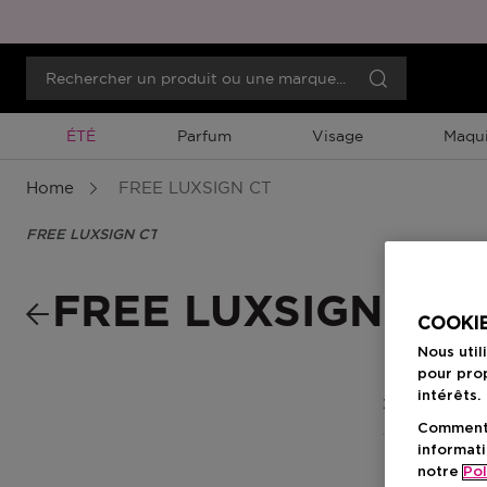
Promotion À Durée Limitée
ÉTÉ
Parfum
Visage
Maqui
Home
FREE LUXSIGN CT
FREE LUXSIGN CT
FREE LUXSIGN CT
COOKIE
Nous util
pour prop
intérêts.
3 Résultats
Comment f
informati
notre
Pol