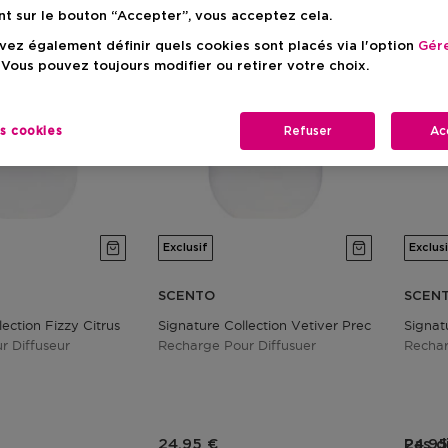
nt sur le bouton “Accepter”, vous acceptez cela.
ez également définir quels cookies sont placés via l'option
Gére
 Vous pouvez toujours modifier ou retirer votre choix.
es cookies
Refuser
Ac
Exclusif
Exclus
SCENTO
SCEN
lection Fizzy Citrus
Signature Collection Vetiver Precieux
Signat
r Diffuseur
Recharge Pour Diffusuer
Rechar
duit
Prix du produit
Prix 
24,95 €
Pas d
24,95