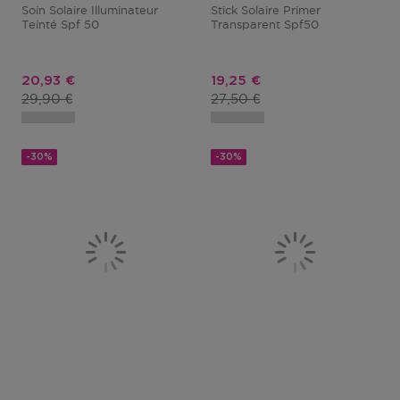
Soin Solaire Illuminateur
Stick Solaire Primer
Teinté Spf 50
Transparent Spf50
Prix promotionnel
Prix promotionnel
20,93 €
19,25 €
Prix du produit
Prix du produit
29,90 €
27,50 €
-30%
-30%