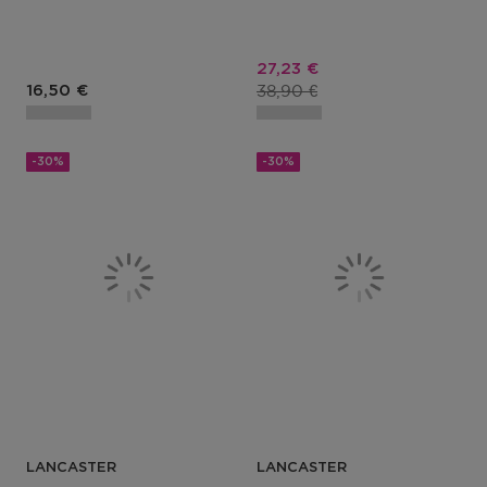
Prix promotionnel
27,23 €
Prix du produit
Prix du produit
38,90 €
16,50 €
-30%
-30%
LANCASTER
LANCASTER