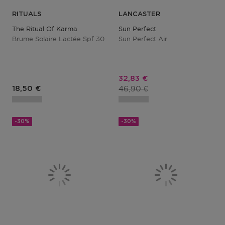
RITUALS
LANCASTER
The Ritual Of Karma
Sun Perfect
Brume Solaire Lactée Spf 30
Sun Perfect Air
Prix promotionnel
32,83 €
Prix du produit
Prix du produit
46,90 €
18,50 €
-30%
-30%