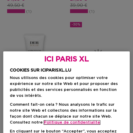
Prix du produit
Prix du produit
49,50 €
39,90 €
1
1
-30%
ICI PARIS XL
COOKIES SUR ICIPARISXL.LU
Nous utilisons des cookies pour optimiser votre
expérience sur notre site Web et pour proposer des
publicités et des services personnalisés en fonction
de vos intérêts.
Comment fait-on cela ? Nous analysons le trafic sur
DIOR
SHISEIDO
notre site Web et collectons des informations sur la
Dior Solar
Suncare
façon dont chacun se déplace sur notre site Web.
Crème Protectrice Visage
Sports Bb Spf 50+
Consultez notre
Politique de confidentialite
Spf 30
En cliquant sur le bouton “Accepter”, vous acceptez