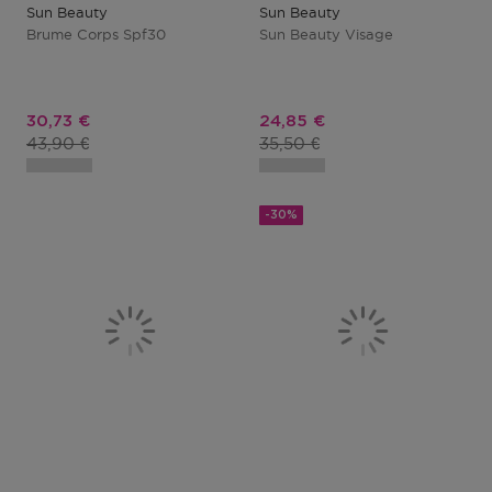
Sun Beauty
Sun Beauty
Brume Corps Spf30
Sun Beauty Visage
Prix promotionnel
Prix promotionnel
30,73 €
24,85 €
Prix du produit
Prix du produit
43,90 €
35,50 €
-30%