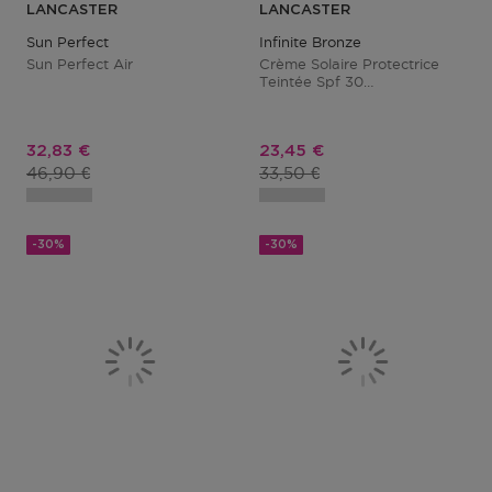
LANCASTER
LANCASTER
Sun Perfect
Infinite Bronze
Sun Perfect Air
Crème Solaire Protectrice
Teintée Spf 30
Moyenne/foncée
Prix promotionnel
Prix promotionnel
32,83 €
23,45 €
Prix du produit
Prix du produit
46,90 €
33,50 €
-30%
-30%