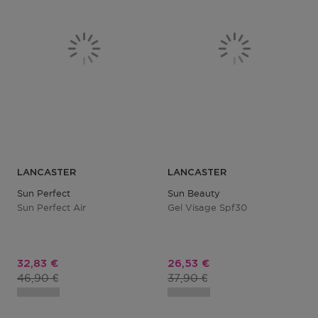
LANCASTER
LANCASTER
Sun Perfect
Sun Beauty
Sun Perfect Air
Gel Visage Spf30
Prix promotionnel
Prix promotionnel
32,83 €
26,53 €
Prix du produit
Prix du produit
46,90 €
37,90 €