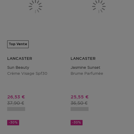
Top Vente
LANCASTER
LANCASTER
Sun Beauty
Jasmine Sunset
Crème Visage Spf30
Brume Parfumée
Prix promotionnel
Prix promotionnel
26,53 €
25,55 €
Prix du produit
Prix du produit
37,90 €
36,50 €
-30%
-30%