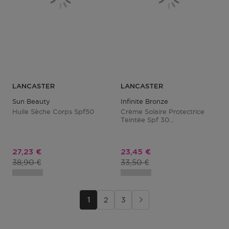
LANCASTER
LANCASTER
Sun Beauty
Infinite Bronze
Huile Sèche Corps Spf50
Crème Solaire Protectrice
Teintée Spf 30
Claire/moyenne
Prix promotionnel
Prix promotionnel
27,23 €
23,45 €
Prix du produit
Prix du produit
38,90 €
33,50 €
1
2
3