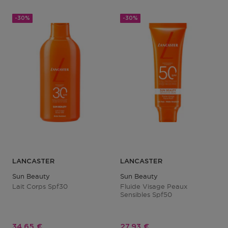
-30%
-30%
LANCASTER
LANCASTER
Sun Beauty
Sun Beauty
Lait Corps Spf30
Fluide Visage Peaux
Sensibles Spf50
Prix promotionnel
Prix promotionnel
34,65 €
27,93 €