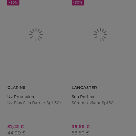
-30%
-30%
CLARINS
LANCASTER
Uv Protection
Sun Perfect
Uv Plus Skin Barrier Spf 50+
Sérum Unifiant Spf50
Prix promotionnel
Prix promotionnel
31,43 €
39,55 €
Prix du produit
Prix du produit
44,90 €
56,50 €