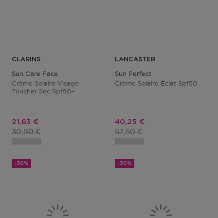
CLARINS
LANCASTER
Sun Care Face
Sun Perfect
Crème Solaire Visage
Crème Solaire Éclat Spf50
Toucher Sec Spf50+
Prix promotionnel
Prix promotionnel
21,63 €
40,25 €
Prix du produit
Prix du produit
30,90 €
57,50 €
-30%
-30%