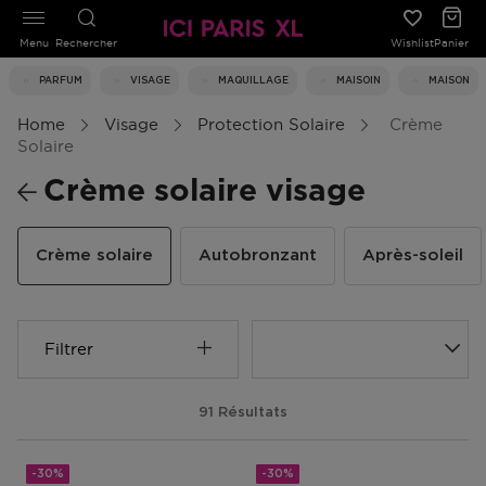
Menu
Rechercher
Wishlist
Panier
PARFUM
VISAGE
MAQUILLAGE
MAISOIN
MAISON
Home
Visage
Protection Solaire
Crème
Solaire
Crème solaire visage
Crème solaire
Autobronzant
Après-soleil
Filtrer
91 Résultats
-30%
-30%