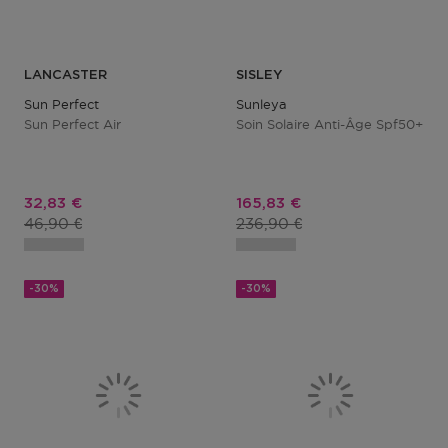
LANCASTER
SISLEY
Sun Perfect
Sunleya
Sun Perfect Air
Soin Solaire Anti-Âge Spf50+
Prix promotionnel
Prix promotionnel
32,83 €
165,83 €
Prix du produit
Prix du produit
46,90 €
236,90 €
-30%
-30%