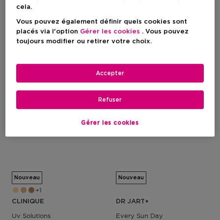
cela.
Prix promotionnel
Prix promotionnel
28,35 €
26,95 €
Vous pouvez également définir quels cookies sont
Prix du produit
Prix du produit
40,50 €
38,50 €
placés via l'option
Gérer les cookies
. Vous pouvez
1
1
toujours modifier ou retirer votre choix.
-30%
-30%
Accepter
Refuser
Gérer les cookies
Nouveau
Nouveau
1
CLINIQUE
DR JART+
Uv Solutions
Every Sun Day