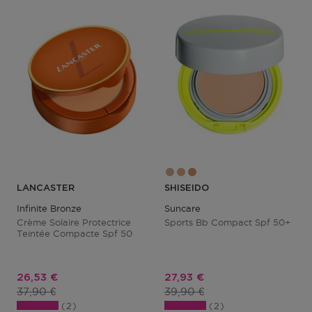
LANCASTER
SHISEIDO
Infinite Bronze
Suncare
Crème Solaire Protectrice
Sports Bb Compact Spf 50+
Teintée Compacte Spf 50
Prix promotionnel
Prix promotionnel
26,53 €
27,93 €
Prix du produit
Prix du produit
37,90 €
39,90 €
2
2