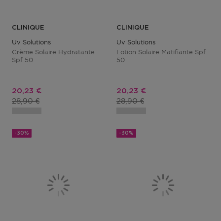
CLINIQUE
CLINIQUE
Uv Solutions
Uv Solutions
Crème Solaire Hydratante
Lotion Solaire Matifiante Spf
Spf 50
50
Prix promotionnel
Prix promotionnel
20,23 €
20,23 €
Prix du produit
Prix du produit
28,90 €
28,90 €
-30%
-30%