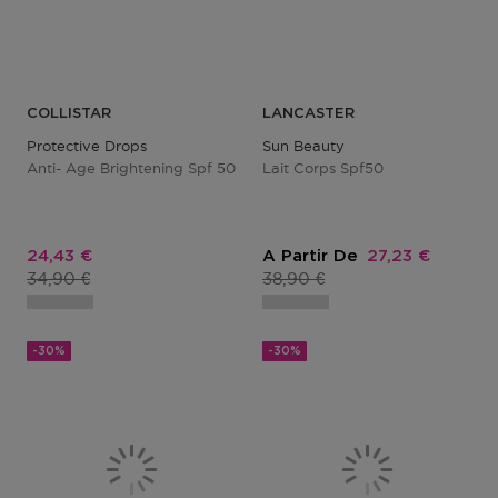
COLLISTAR
LANCASTER
Protective Drops
Sun Beauty
Anti- Age Brightening Spf 50
Lait Corps Spf50
Prix promotionnel
Prix promotion
24,43 €
A Partir De
27,23 €
Prix du produit
Prix du produit
34,90 €
38,90 €
-30%
-30%