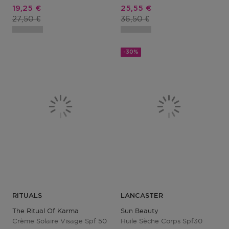
Prix promotionnel
Prix promotionnel
19,25 €
25,55 €
Prix du produit
Prix du produit
27,50 €
36,50 €
-30%
RITUALS
LANCASTER
The Ritual Of Karma
Sun Beauty
Crème Solaire Visage Spf 50
Huile Sèche Corps Spf30