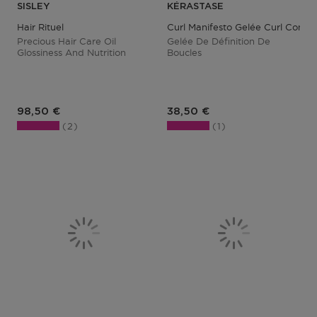
SISLEY
KÉRASTASE
Hair Rituel
Curl Manifesto Gelée Curl Conto
Precious Hair Care Oil
Gelée De Définition De
Glossiness And Nutrition
Boucles
Prix du produit
Prix du produit
98,50 €
38,50 €
2
1