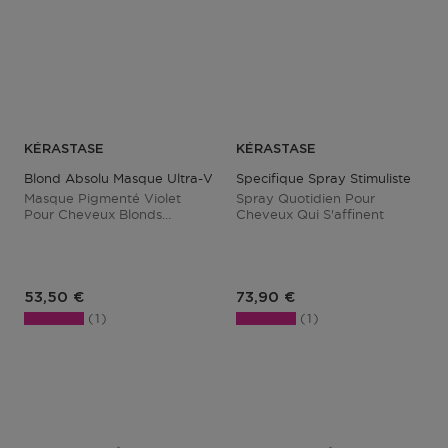
KÉRASTASE
KÉRASTASE
Blond Absolu Masque Ultra-Violet
Specifique Spray Stimuliste
Masque Pigmenté Violet
Spray Quotidien Pour
Pour Cheveux Blonds
Cheveux Qui S'affinent
Decolorés
Prix du produit
Prix du produit
53,50 €
73,90 €
1
1