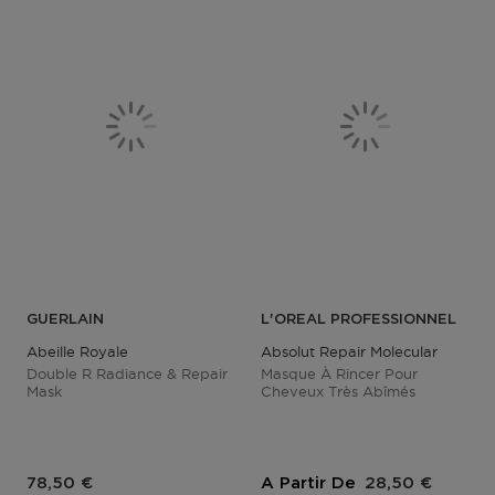
GUERLAIN
L'OREAL PROFESSIONNEL
Abeille Royale
Absolut Repair Molecular
Double R Radiance & Repair
Masque À Rincer Pour
Mask
Cheveux Très Abîmés
Prix du produit
Prix du produit
78,50 €
A Partir De
28,50 €