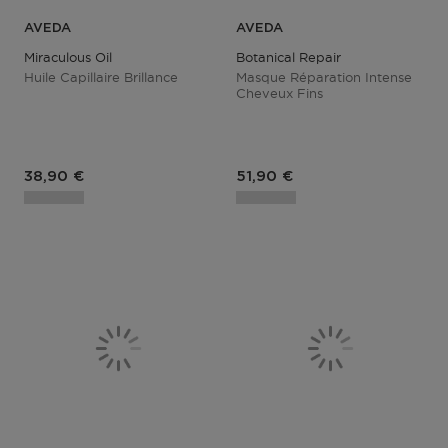
AVEDA
AVEDA
Miraculous Oil
Botanical Repair
Huile Capillaire Brillance
Masque Réparation Intense
Cheveux Fins
Prix du produit
Prix du produit
38,90 €
51,90 €