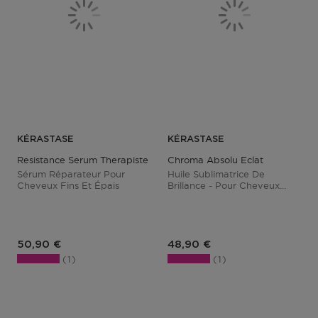
KÉRASTASE
KÉRASTASE
Resistance Serum Therapiste
Chroma Absolu Eclat
Sérum Réparateur Pour
Huile Sublimatrice De
Cheveux Fins Et Épais
Brillance - Pour Cheveux
Colorés
Prix du produit
Prix du produit
50,90 €
48,90 €
1
1