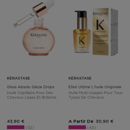
KÉRASTASE
KÉRASTASE
Gloss Absolu Glaze Drops
Elixir Ultime L’huile Originale
Huile Capillaire Pour Des
Huile Multi-Usages Pour Tous
Cheveux Lisses Et Brillants
Types De Cheveux
Prix du produit
Prix du produit
43,90 €
A Partir De
30,90 €
52
43