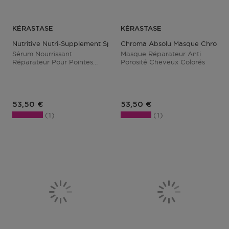
KÉRASTASE
KÉRASTASE
Nutritive Nutri-Supplement Split Ends Serum
Chroma Absolu Masque Chroma F
Sérum Nourrissant
Masque Réparateur Anti
Réparateur Pour Pointes
Porosité Cheveux Colorés
Sèches Fourchues
Prix du produit
Prix du produit
53,50 €
53,50 €
1
1