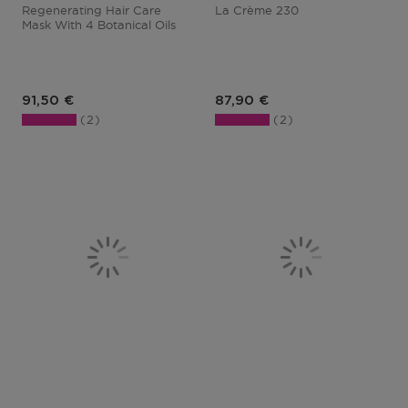
Regenerating Hair Care
La Crème 230
Mask With 4 Botanical Oils
Prix du produit
Prix du produit
91,50 €
87,90 €
2
2