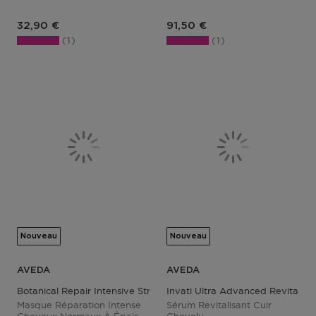
Prix du produit
Prix du produit
32,90 €
91,50 €
1
1
Nouveau
Nouveau
AVEDA
AVEDA
Botanical Repair Intensive Strengthening Masque - Rich
Invati Ultra Advanced Revitalizi
Masque Réparation Intense
Sérum Revitalisant Cuir
Cheveux Normaux À Épais
Chevelu