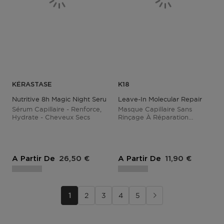
KÉRASTASE
K18
Nutritive 8h Magic Night Serum
Leave-In Molecular Repair
Sérum Capillaire - Renforce,
Masque Capillaire Sans
Hydrate - Cheveux Secs
Rinçage À Réparation
Moléculaire
Prix du produit
Prix du produit
A Partir De
26,50 €
A Partir De
11,90 €
1
2
3
4
5