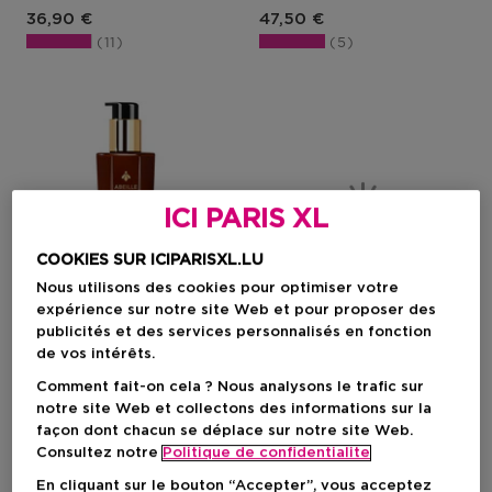
Prix du produit
Prix du produit
36,90 €
47,50 €
11
5
ICI PARIS XL
COOKIES SUR ICIPARISXL.LU
Nous utilisons des cookies pour optimiser votre
expérience sur notre site Web et pour proposer des
publicités et des services personnalisés en fonction
de vos intérêts.
Comment fait-on cela ? Nous analysons le trafic sur
GUERLAIN
L'OREAL PROFESSIONNEL
notre site Web et collectons des informations sur la
Abeille Royale
Keratin Alpha Sleek
façon dont chacun se déplace sur notre site Web.
Honey Bond Treatment -
Smooth Transformer - Soin
Consultez notre
Politique de confidentialite
Soin Sans Rinçage
Lissant
En cliquant sur le bouton “Accepter”, vous acceptez