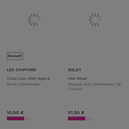
Exclusif
LEE STAFFORD
SISLEY
Coco Loco With Agave
Hair Rituel
Shine Conditioner
Masque Soin Sublimateur De
Couleur
Prix du produit
Prix du produit
10,90 €
91,50 €
1
1