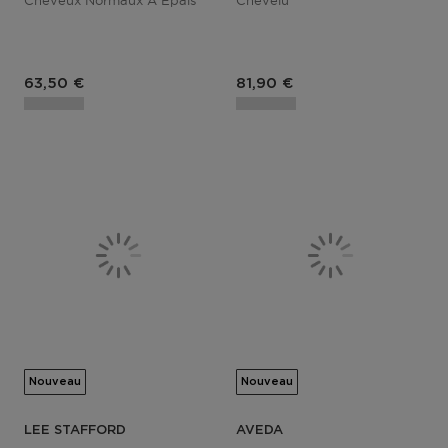
Prix du produit
Prix du produit
63,50 €
81,90 €
Nouveau
Nouveau
LEE STAFFORD
AVEDA