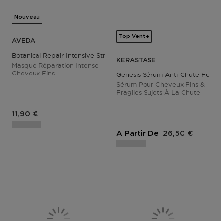
Nouveau
Top Vente
AVEDA
Botanical Repair Intensive Strengthening Masque - Rich
KÉRASTASE
Masque Réparation Intense
Cheveux Fins
Genesis Sérum Anti-Chute Fortifi
Sérum Pour Cheveux Fins &
Fragiles Sujets À La Chute
Prix du produit
11,90 €
Prix du produit
A Partir De
26,50 €