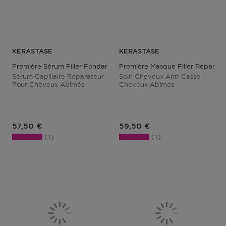
KÉRASTASE
KÉRASTASE
Première Sérum Filler Fondamental
Première Masque Filler Réparate
Sérum Capillaire Réparateur
Soin Cheveux Anti-Casse -
Pour Cheveux Abîmés
Cheveux Abîmés
Prix du produit
Prix du produit
57,50 €
59,50 €
1
1