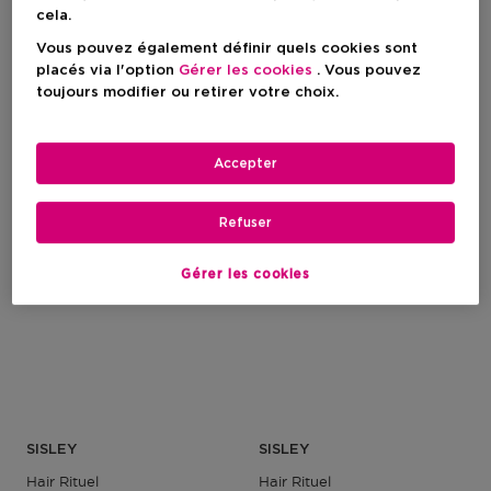
cela.
Vous pouvez également définir quels cookies sont
Prix du produit
Prix du produit
75,90 €
31,90 €
placés via l'option
Gérer les cookies
. Vous pouvez
4
2
toujours modifier ou retirer votre choix.
Accepter
Refuser
Gérer les cookies
SISLEY
SISLEY
Hair Rituel
Hair Rituel