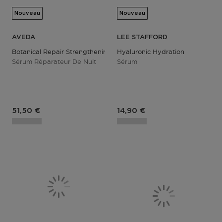
Nouveau
Nouveau
AVEDA
LEE STAFFORD
Botanical Repair Strengthening Overnight Serum
Hyaluronic Hydration
Sérum Réparateur De Nuit
Sérum
Prix du produit
Prix du produit
51,50 €
14,90 €