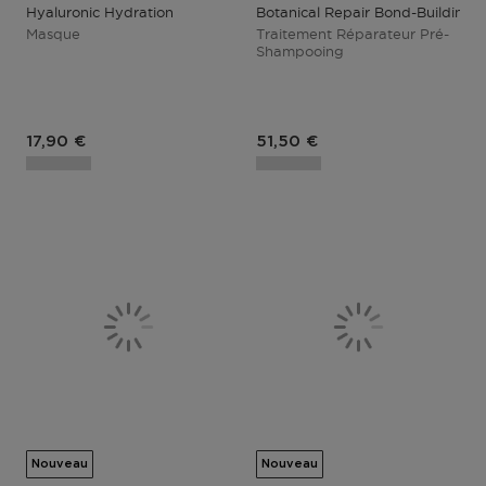
Hyaluronic Hydration
Botanical Repair Bond-Building
Masque
Traitement Réparateur Pré-
Shampooing
Prix du produit
Prix du produit
17,90 €
51,50 €
Nouveau
Nouveau