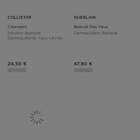
COLLISTAR
GUERLAIN
Cleansers
Beauté Des Yeux
Solution Biphase
Démaquillant Biphase
Démaquillante Yeux-Lèvres
Prix du produit
Prix du produit
24,50 €
47,90 €