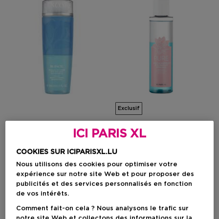
Exclusif
ICI PARIS XL
LANCÔME
ICI PARIS XL
Bi-Facil
Pure
COOKIES SUR ICIPARISXL.LU
Démaquillant Pour Les Yeux
Démaquillant Doux Express
Pour Les Yeux
Nous utilisons des cookies pour optimiser votre
expérience sur notre site Web et pour proposer des
publicités et des services personnalisés en fonction
de vos intérêts.
Prix promotionnel
6,45 €
Prix du produit
Prix du produit
12,90 €
A Partir De
34,90 €
Comment fait-on cela ? Nous analysons le trafic sur
49
notre site Web et collectons des informations sur la