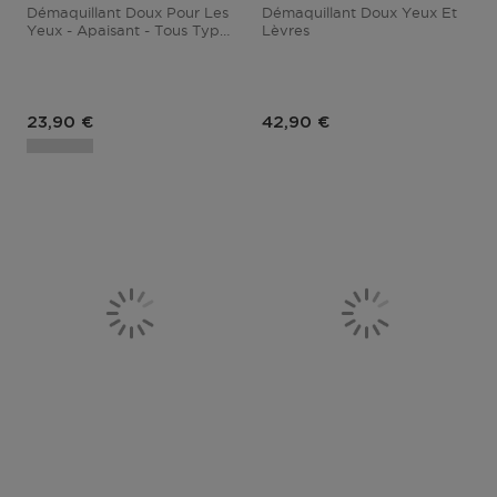
Démaquillant Doux Pour Les
Démaquillant Doux Yeux Et
Yeux - Apaisant - Tous Types
Lèvres
De Peaux
Prix du produit
Prix du produit
23,90 €
42,90 €