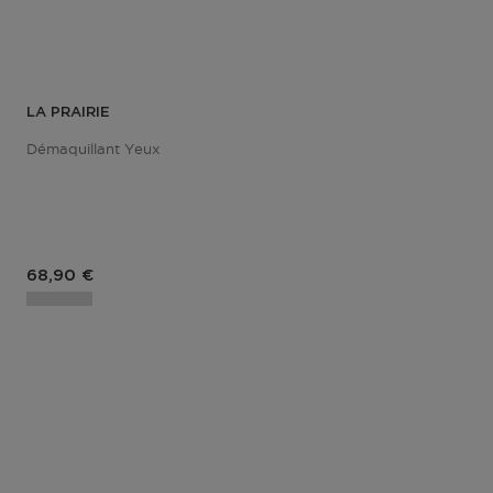
LA PRAIRIE
Démaquillant Yeux
Prix du produit
68,90 €