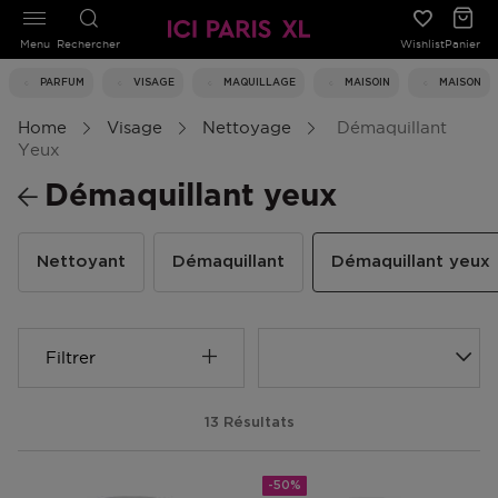
Menu
Rechercher
Wishlist
Panier
PARFUM
VISAGE
MAQUILLAGE
MAISOIN
MAISON
Home
Visage
Nettoyage
Démaquillant
Yeux
Démaquillant yeux
Nettoyant
Démaquillant
Démaquillant yeux
Filtrer
13 Résultats
-50%