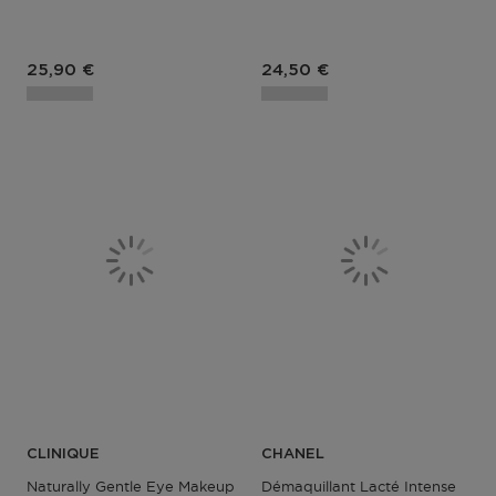
Prix du produit
Prix du produit
25,90 €
24,50 €
CLINIQUE
CHANEL
Naturally Gentle Eye Makeup Remover
Démaquillant Lacté Intense