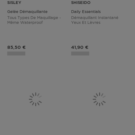
SISLEY
SHISEIDO
Gelée Démaquillante
Daily Essentials
Tous Types De Maquillage -
Démaquillant Instantané
Même Waterproof
Yeux Et Lèvres
Prix du produit
Prix du produit
85,50 €
41,90 €