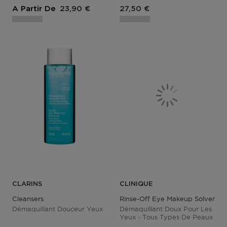
Prix du produit
Prix du produit
A Partir De
23,90 €
27,50 €
CLARINS
CLINIQUE
Cleansers
Rinse-Off Eye Makeup Solvent
Démaquillant Douceur Yeux
Démaquillant Doux Pour Les
Yeux - Tous Types De Peaux