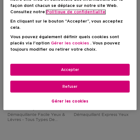
façon dont chacun se déplace sur notre site Web.
Consultez notre
Politique de confidentialite
En cliquant sur le bouton “Accepter”, vous acceptez
cela.
Vous pouvez également définir quels cookies sont
placés via l'option
Gérer les cookies
. Vous pouvez
toujours modifier ou retirer votre choix.
Accepter
Refuser
CLINIQUE
CLARINS
Gérer les cookies
Take The Day Off™ Makeup Remover For Lids, Lashes & Lips
Cleansers
Démaquillante Facile Yeux &
Démaquillant Express Yeux
Lèvres - Tous Types De
Peaux