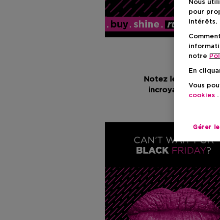
Nous util
pour prop
intérêts.
Comment f
informati
notre
Pol
En cliqua
Notez le 17 novembr
Vous pouv
incroyables ! Prép
cookies
.
Gérer l