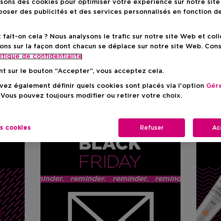
isons des cookies pour optimiser votre expérience sur notre sit
oser des publicités et des services personnalisés en fonction d
ait-on cela ? Nous analysons le trafic sur notre site Web et col
ons sur la façon dont chacun se déplace sur notre site Web. Con
itique de confidentialite
nt sur le bouton “Accepter”, vous acceptez cela.
e dans votre agenda ! La semaine du Black Friday arrive
ez également définir quels cookies sont placés via l'option
Gére
arez-vous et mettez tous les indispensables de la beauté 
 Vous pouvez toujours modifier ou retirer votre choix.
souhaits.
es cookies
Refuser
Ac