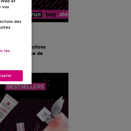
e Web et
e vos
lectons des
sultez
 avec des réductions
r les
dans votre liste de
cepter