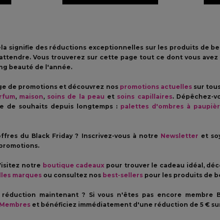
la signifie des réductions exceptionnelles sur les produits de be
attendre. Vous trouverez sur cette page tout ce dont vous avez
ng beauté de l'année.
age de promotions et découvrez nos
promotions actuelles
sur tous
rfum
,
maison
,
soins de la peau
et
soins capillaires
. Dépêchez-vo
ste de souhaits depuis longtemps :
palettes d'ombres à paupiè
ffres du Black Friday ? Inscrivez-vous à notre
Newsletter
et so
 promotions.
Visitez notre
boutique cadeaux
pour trouver le cadeau idéal, déc
lles marques
ou consultez nos
best-sellers
pour les produits de b
e réduction maintenant ? Si vous n'êtes pas encore membre B
 Membres
et bénéficiez immédiatement d'une réduction de 5 € sur