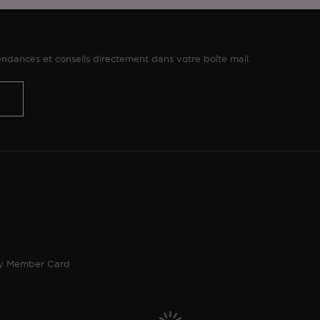
ndances et conseils directement dans votre boîte mail.
ty Member Card