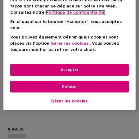
notre site Web et collectons des informations sur la
façon dont chacun se déplace sur notre site Web.
Consultez notre
Politique de confidentialite
En cliquant sur le bouton “Accepter”, vous acceptez
cela.
Vous pouvez également définir quels cookies sont
placés via l'option
Gérer les cookies
. Vous pouvez
toujours modifier ou retirer votre choix.
Accepter
ICI PARIS XL
Refuser
Accessoires
Recourbeur De Cils
Gérer les cookies
Prix du produit
5,95 €