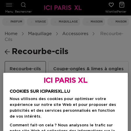
Menu
Rechercher
Wishlist
Panier
PARFUM
VISAGE
MAQUILLAGE
MAISOIN
MAISON
Home
Maquillage
Accessoires
Recourbe-
Cils
Recourbe-cils
Recourbe-cils
Coupe-ongles & limes à ongles
ICI PARIS XL
COOKIES SUR ICIPARISXL.LU
Filtrer
Nous utilisons des cookies pour optimiser votre
expérience sur notre site Web et pour proposer des
publicités et des services personnalisés en fonction
1 Résultats
de vos intérêts.
Comment fait-on cela ? Nous analysons le trafic sur