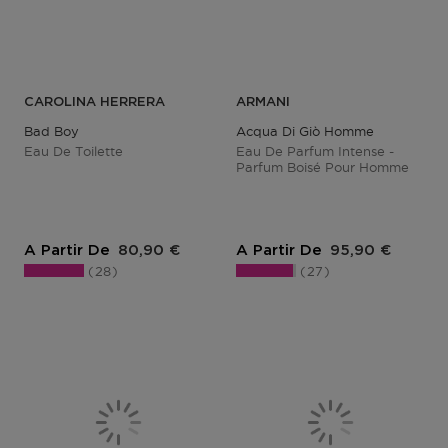
CAROLINA HERRERA
ARMANI
Bad Boy
Acqua Di Giò Homme
Eau De Toilette
Eau De Parfum Intense -
Parfum Boisé Pour Homme
Prix du produit
Prix du produit
A Partir De
80,90 €
A Partir De
95,90 €
28
27