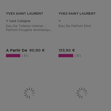
YVES SAINT LAURENT
YVES SAINT LAURENT
Y Iced Cologne
Y
Eau De Toilette Intense -
Eau De Parfum Elixir
Parfum Fougère Aromatique
Pour Homme
Prix du produit
Prix du produit
A Partir De
90,90 €
153,90 €
31
31