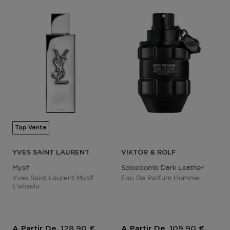
Top Vente
YVES SAINT LAURENT
VIKTOR & ROLF
Myslf
Spicebomb Dark Leather
Yves Saint Laurent Myslf
Eau De Parfum Homme
L'absolu
Prix du produit
Prix du produit
A Partir De
128,90 €
A Partir De
109,90 €