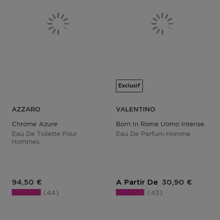
Exclusif
AZZARO
VALENTINO
Chrome Azure
Born In Roma Uomo Intense
Eau De Toilette Pour
Eau De Parfum Homme
Hommes
Prix du produit
Prix du produit
94,50 €
A Partir De
30,90 €
44
43