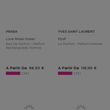
PRADA
YVES SAINT LAURENT
Luna Rossa Ocean
Myslf
Eau De Parfum - Parfum
Le Parfum - Parfum Homme
Rechargeable Homme
Prix du produit
Prix du produit
A Partir De
98,50 €
A Partir De
118,90 €
54
53