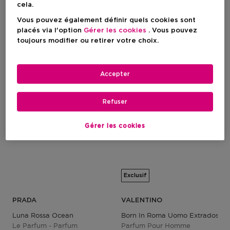
cela.
Vous pouvez également définir quels cookies sont
Prix du produit
Prix du produit
A Partir De
25,50 €
A Partir De
102,90 €
placés via l'option
Gérer les cookies
. Vous pouvez
62
62
toujours modifier ou retirer votre choix.
Accepter
Refuser
Gérer les cookies
Exclusif
PRADA
VALENTINO
Luna Rossa Ocean
Born In Roma Uomo Extradose
Le Parfum - Parfum
Parfum Pour Homme