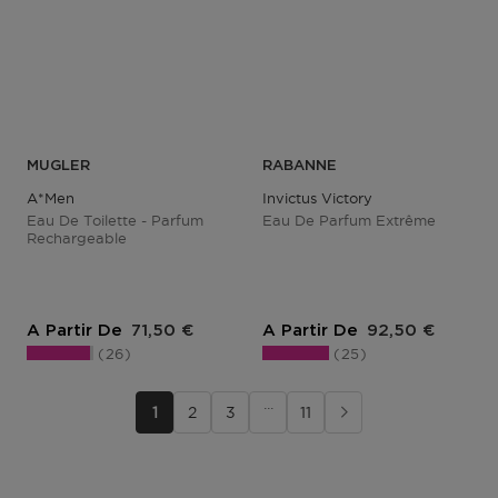
MUGLER
RABANNE
A*men
Invictus Victory
Eau De Toilette - Parfum
Eau De Parfum Extrême
Rechargeable
Prix du produit
Prix du produit
A Partir De
71,50 €
A Partir De
92,50 €
26
25
···
1
2
3
11