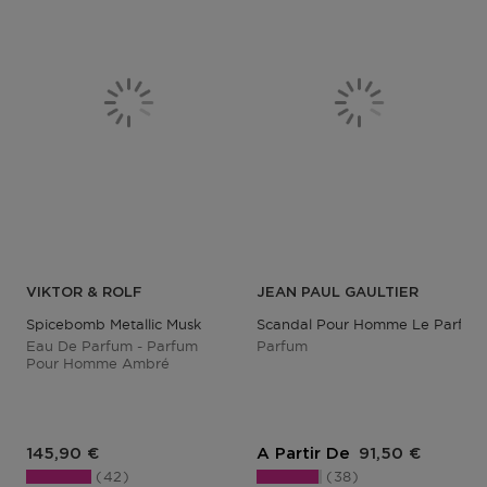
VIKTOR & ROLF
JEAN PAUL GAULTIER
Spicebomb Metallic Musk
Scandal Pour Homme Le Parfum
Eau De Parfum - Parfum
Parfum
Pour Homme Ambré
Prix du produit
Prix du produit
145,90 €
A Partir De
91,50 €
42
38