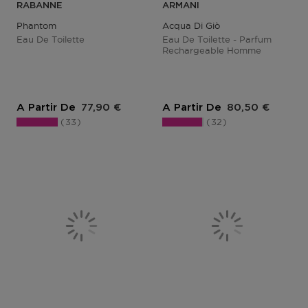
RABANNE
ARMANI
Phantom
Acqua Di Giò
Eau De Toilette
Eau De Toilette - Parfum
Rechargeable Homme
Prix du produit
Prix du produit
A Partir De
77,90 €
A Partir De
80,50 €
33
32