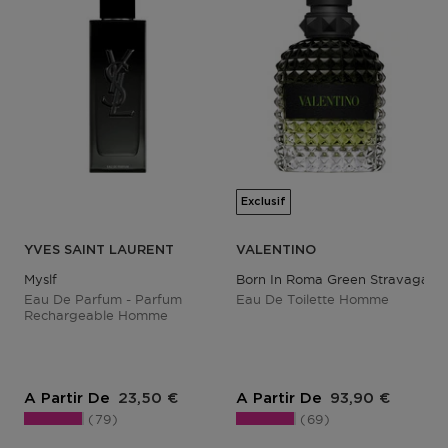
Exclusif
YVES SAINT LAURENT
VALENTINO
Myslf
Born In Roma Green Stravagan
Eau De Parfum - Parfum
Eau De Toilette Homme
Rechargeable Homme
Prix du produit
Prix du produit
A Partir De
23,50 €
A Partir De
93,90 €
79
69