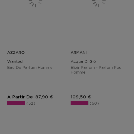
AZZARO
ARMANI
Wanted
Acqua Di Giò
Eau De Parfum Homme
Elixir Parfum - Parfum Pour
Homme
Prix du produit
Prix du produit
A Partir De
87,90 €
109,50 €
52
50