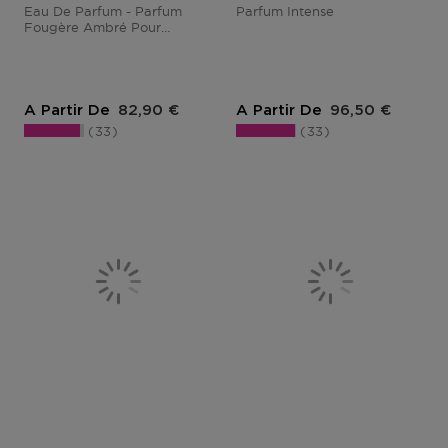
Eau De Parfum - Parfum
Parfum Intense
Fougère Ambré Pour
Homme
Prix du produit
Prix du produit
A Partir De
82,90 €
A Partir De
96,50 €
33
33