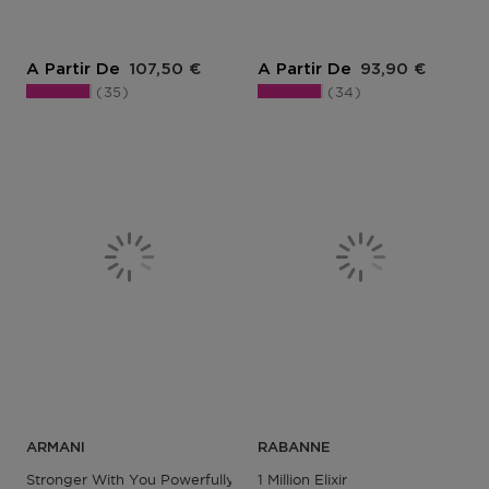
Prix du produit
Prix du produit
A Partir De
107,50 €
A Partir De
93,90 €
35
34
ARMANI
RABANNE
Stronger With You Powerfully
1 Million Elixir