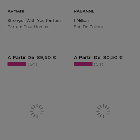
ARMANI
RABANNE
Stronger With You Parfum
1 Million
Parfum Pour Homme
Eau De Toilette
Prix du produit
Prix du produit
A Partir De
89,50 €
A Partir De
80,50 €
54
54