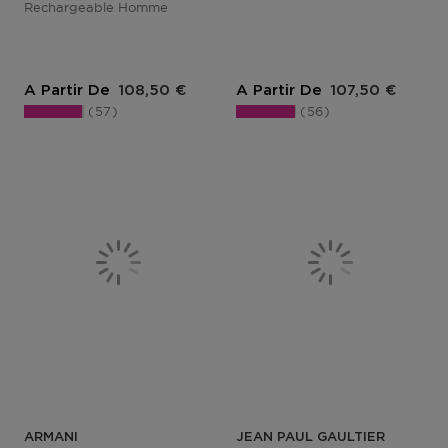
Rechargeable Homme
Prix du produit
Prix du produit
A Partir De
108,50 €
A Partir De
107,50 €
57
56
ARMANI
JEAN PAUL GAULTIER