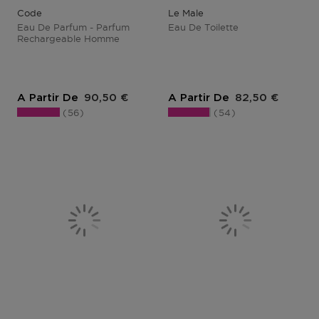
Code
Le Male
Eau De Parfum - Parfum
Eau De Toilette
Rechargeable Homme
Prix du produit
Prix du produit
A Partir De
90,50 €
A Partir De
82,50 €
56
54