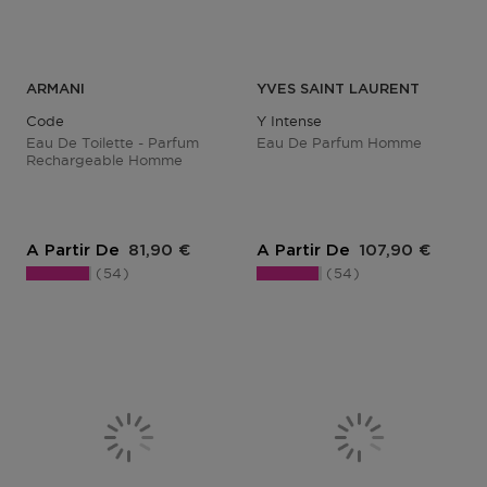
ARMANI
YVES SAINT LAURENT
Code
Y Intense
Eau De Toilette - Parfum
Eau De Parfum Homme
Rechargeable Homme
Prix du produit
Prix du produit
A Partir De
81,90 €
A Partir De
107,90 €
54
54