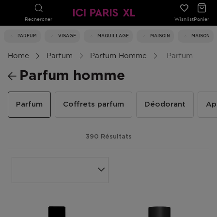
Rechercher
Wishlist
Panier
PARFUM
VISAGE
MAQUILLAGE
MAISOIN
MAISON
Home
Parfum
Parfum Homme
Parfum
Parfum homme
Parfum
Coffrets parfum
Déodorant
Ap
390 Résultats