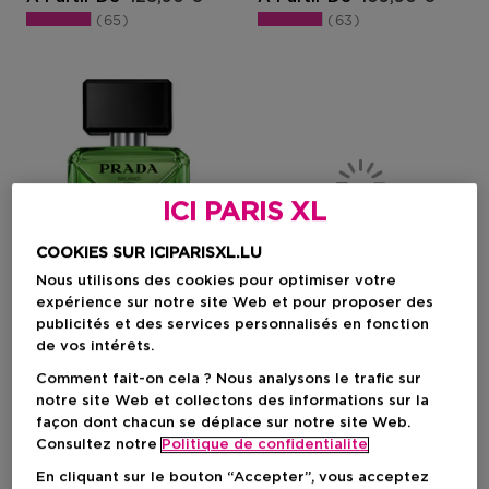
65
63
ICI PARIS XL
COOKIES SUR ICIPARISXL.LU
Nous utilisons des cookies pour optimiser votre
expérience sur notre site Web et pour proposer des
Top Vente
publicités et des services personnalisés en fonction
de vos intérêts.
PRADA
ARMANI
Comment fait-on cela ? Nous analysons le trafic sur
notre site Web et collectons des informations sur la
Paradigme
Acqua Di Giò Profondo Le Parfu
façon dont chacun se déplace sur notre site Web.
Eau De Parfum
Parfum Homme
Consultez notre
Politique de confidentialite
En cliquant sur le bouton “Accepter”, vous acceptez