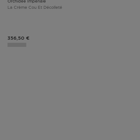
Orchidée Impériale
La Crème Cou Et Décolleté
Prix du produit
356,50 €