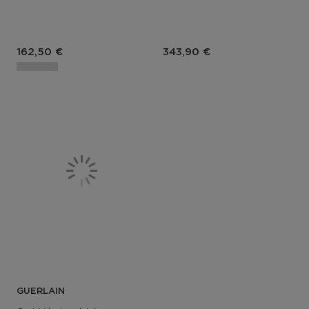
Prix du produit
Prix du produit
162,50 €
343,90 €
GUERLAIN