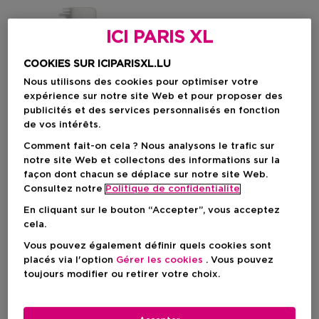
ICI PARIS XL
COOKIES SUR ICIPARISXL.LU
Nous utilisons des cookies pour optimiser votre
expérience sur notre site Web et pour proposer des
publicités et des services personnalisés en fonction
de vos intérêts.
Comment fait-on cela ? Nous analysons le trafic sur
notre site Web et collectons des informations sur la
façon dont chacun se déplace sur notre site Web.
Consultez notre
Politique de confidentialite
SISLEY
CLINIQUE
En cliquant sur le bouton “Accepter”, vous acceptez
Phytobuste + Décolleté
Smart Clinical Repair™ Wrinkle 
cela.
Soin Buste Raffermissant
Crème De Jour & Nuit
Vous pouvez également définir quels cookies sont
Lissant Intensif
Hydratante - Anti-Âge
placés via l'option
Gérer les cookies
. Vous pouvez
toujours modifier ou retirer votre choix.
Prix du produit
Prix du produit
258,50 €
84,90 €