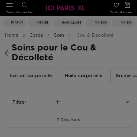
Menu
Rechercher
Wishlist
Panier
PARFUM
VISAGE
MAQUILLAGE
MAISOIN
MAISON
Home
Corps
Soin
Cou & Décolleté
Soins pour le Cou &
Décolleté
Lotion corporelle
Huile corporelle
Brume co
Filtrer
7 Résultats