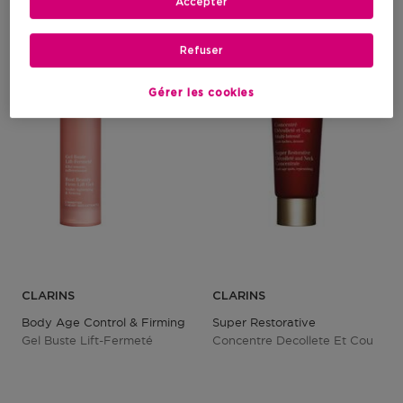
1
Accepter
Refuser
Gérer les cookies
CLARINS
CLARINS
Body Age Control & Firming
Super Restorative
Gel Buste Lift-Fermeté
Concentre Decollete Et Cou