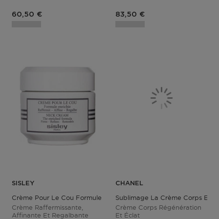
Prix du produit
Prix du produit
60,50 €
83,50 €
SISLEY
CHANEL
Crème Pour Le Cou Formule Enrichie
Sublimage La Crème Corps Et Dé
Crème Raffermissante,
Crème Corps Régénération
Affinante Et Regalbante
Et Éclat