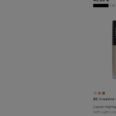
49,90 €
16
BE Creative
Liquid Highli
Soft Light Li