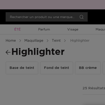
Promotion À Durée Limitée
ÉTÉ
Parfum
Visage
Maqui
Home
Maquillage
Teint
Highlighter
Highlighter
Base de teint
Fond de teint
BB crème
25 Résultat