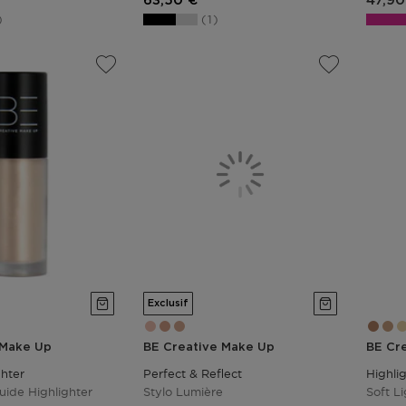
63,50 €
47,90
1
Exclusif
 Make Up
BE Creative Make Up
BE Cr
ghter
Perfect & Reflect
Highli
quide Highlighter
Stylo Lumière
Soft Li