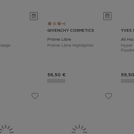
1
GIVENCHY COSMETICS
YVES 
Prisme Libre
All Ho
Visage
Prisme Libre Highlighter
Hyper 
Poudre 
duit
Prix du produit
Prix 
56,50 €
59,50