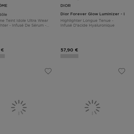
ÔME
DIOR
dôle
Dior Forever Glow Luminizer - Long
e Teint Idole Ultra Wear
Highlighter Longue Tenue -
ghter - Infusé De Sérum -
Infusé D'acide Hyaluronique
o Glow - 10g
du produit
Prix du produit
 €
57,90 €