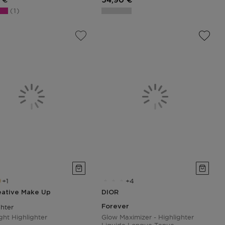
 €
54,90 €
1
1
4
eative Make Up
DIOR
ghter
Forever
ght Highlighter
Glow Maximizer - Highlighter