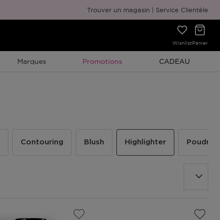
Emballage cadeau gratuit
Trouver un magasin
Service Clientèle
Wishlist
Panier
Promotion À Durée Limitée
Promotion À Duré
Marques
Promotions
CADEAU
Contouring
Blush
Highlighter
Poudre f