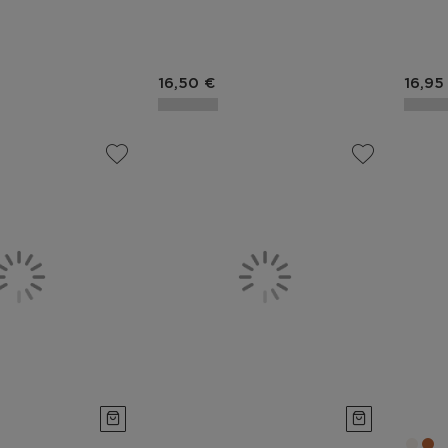
duit
Prix du produit
Prix 
16,50 €
16,95