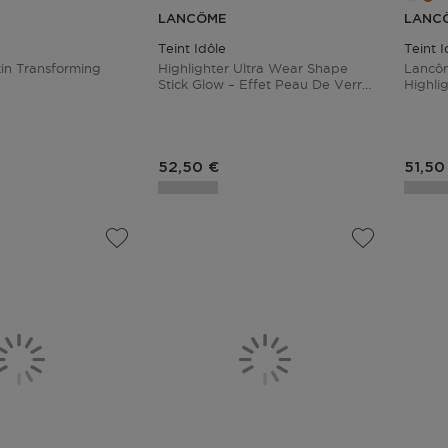
LANCÔME
LANC
Teint Idôle
Teint I
in Transforming
Highlighter Ultra Wear Shape
Lancôm
Stick Glow – Effet Peau De Verre
Highli
– Tenue 24 Heures
04 Hol
duit
Prix du produit
Prix 
52,50 €
51,50