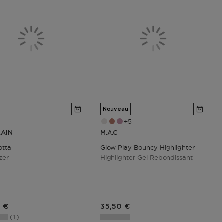
Nouveau
5
AIN
M.A.C
otta
Glow Play Bouncy Highlighter
zer
Highlighter Gel Rebondissant
du produit
Prix du produit
 €
35,50 €
1