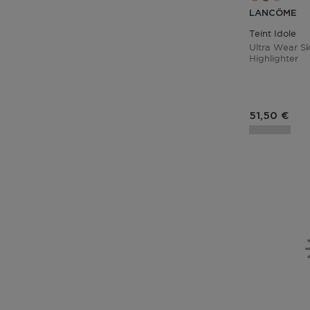
LANCÔME
Teint Idole
Ultra Wear Sk
Highlighter
Prix du pro
51,50 €