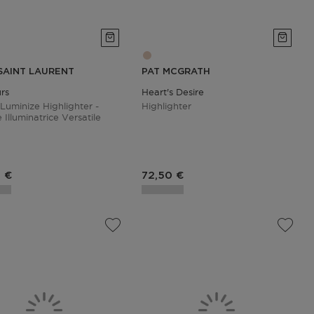
SAINT LAURENT
PAT MCGRATH
urs
Heart's Desire
Luminize Highlighter -
Highlighter
Illuminatrice Versatile
du produit
Prix du produit
 €
72,50 €