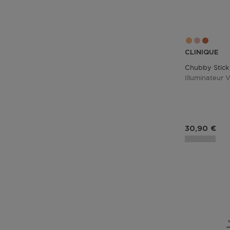
CLINIQUE
Chubby Stick
Illuminateur 
Prix du pro
30,90 €