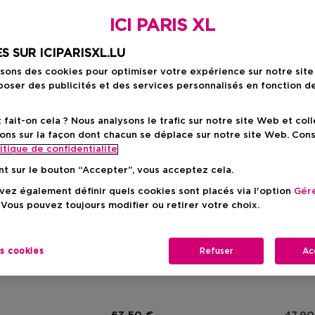
ICI PARIS XL
S SUR ICIPARISXL.LU
isons des cookies pour optimiser votre expérience sur notre sit
oser des publicités et des services personnalisés en fonction d
ait-on cela ? Nous analysons le trafic sur notre site Web et col
ons sur la façon dont chacun se déplace sur notre site Web. Con
itique de confidentialite
nt sur le bouton “Accepter”, vous acceptez cela.
Exclus
ez également définir quels cookies sont placés via l'option
Gére
2
 Vous pouvez toujours modifier ou retirer votre choix.
TAGE
DIOR BACKSTAGE
ARMAN
Stick - Highlighter Balm
Dior Backstage Glow Maximizer Palette
Fluid 
k Illuminateur
Palette Highlighter Et Blush
Glow E
es cookies
Refuser
Ac
Multi-Usages
duit
Prix du produit
Prix 