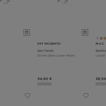
PAT MCGRATH
M.A.C
Skin Fetish
Skinfin
Divine Glow Lunar Allure
Liquid
duit
Prix du produit
Prix 
54,90 €
38,50