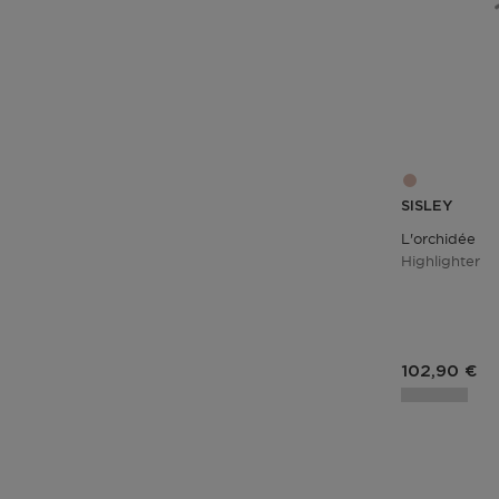
SISLEY
L'orchidée
Highlighter
Prix du pro
102,90 €