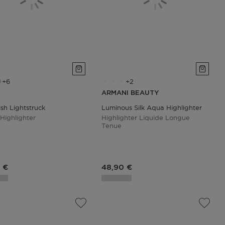
6
2
ARMANI BEAUTY
ish Lightstruck
Luminous Silk Aqua Highlighter
 Highlighter
Highlighter Liquide Longue
Tenue
du produit
Prix du produit
 €
48,90 €