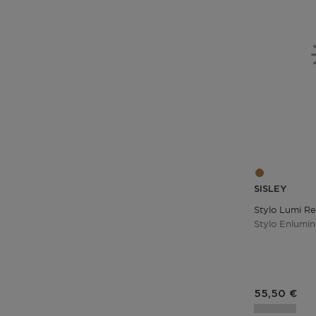
SISLEY
Stylo Lumi Re
Stylo Enlumin
Prix du pro
55,50 €