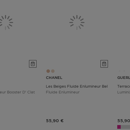
CHANEL
GUERL
Les Beiges Fluide Enlumineur Belle Mine
Terrac
eur Booster D' Clat
Fluide Enlumineur
Lumini
duit
Prix du produit
Prix 
55,90 €
55,90