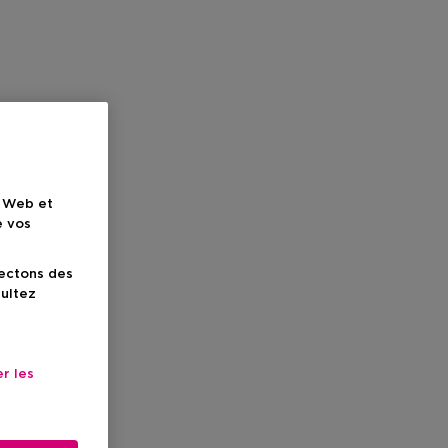
e Web et
e vos
lectons des
sultez
r les