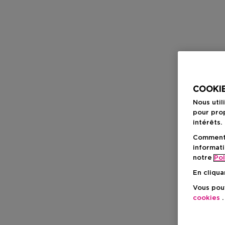
COOKIE
Nous util
pour prop
intérêts.
Comment f
informati
notre
Pol
En cliqua
Vous pouv
cookies
.