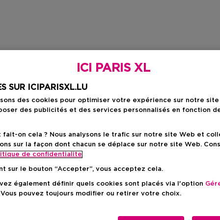
ICI PARIS XL
S SUR ICIPARISXL.LU
isons des cookies pour optimiser votre expérience sur notre sit
oser des publicités et des services personnalisés en fonction d
ait-on cela ? Nous analysons le trafic sur notre site Web et col
ons sur la façon dont chacun se déplace sur notre site Web. Con
itique de confidentialite
nt sur le bouton “Accepter”, vous acceptez cela.
ez également définir quels cookies sont placés via l'option
Gére
 Vous pouvez toujours modifier ou retirer votre choix.