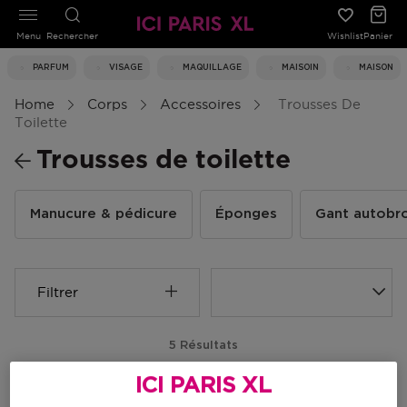
Menu
Rechercher
Wishlist
Panier
PARFUM
VISAGE
MAQUILLAGE
MAISOIN
MAISON
Home
Corps
Accessoires
Trousses De
Toilette
Trousses de toilette
Manucure & pédicure
Éponges
Gant autobr
Filtrer
5 Résultats
ICI PARIS XL