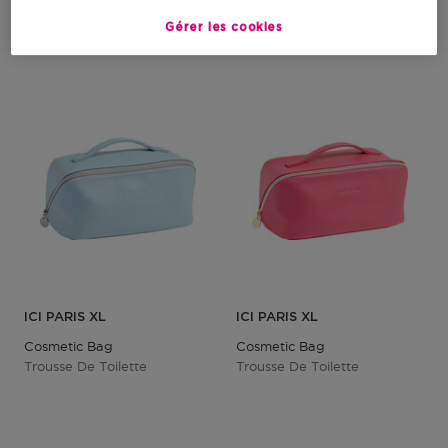
Gérer les cookies
ICI PARIS XL
ICI PARIS XL
Cosmetic Bag
Cosmetic Bag
Trousse De Toilette
Trousse De Toilette