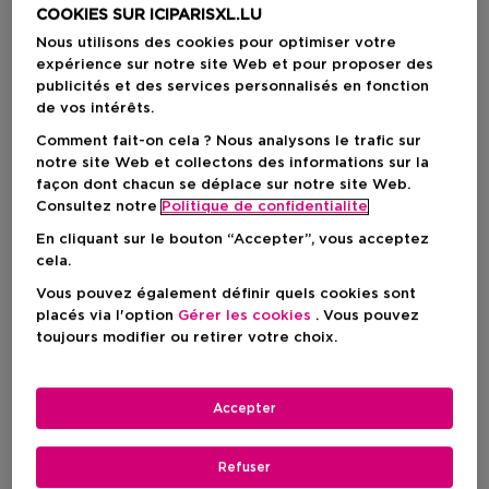
COOKIES SUR ICIPARISXL.LU
Nous utilisons des cookies pour optimiser votre
expérience sur notre site Web et pour proposer des
publicités et des services personnalisés en fonction
de vos intérêts.
Comment fait-on cela ? Nous analysons le trafic sur
notre site Web et collectons des informations sur la
façon dont chacun se déplace sur notre site Web.
Consultez notre
Politique de confidentialite
En cliquant sur le bouton “Accepter”, vous acceptez
cela.
Vous pouvez également définir quels cookies sont
ICI PARIS XL
ICI PARIS XL
placés via l'option
Gérer les cookies
. Vous pouvez
Timeless Cosmetic Bag
Accessoires
toujours modifier ou retirer votre choix.
Trousse De Toilette Beige
Set De Flacons Voyage
Accepter
Prix du produit
Prix du produit
19,95 €
7,95 €
Refuser
1