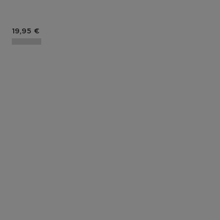
Prix du produit
19,95 €