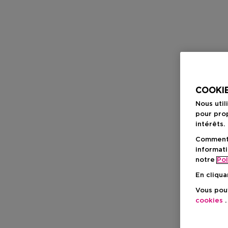
COOKIE
Nous util
pour prop
intérêts.
Comment f
informati
notre
Pol
En cliqua
Vous pouv
cookies
.