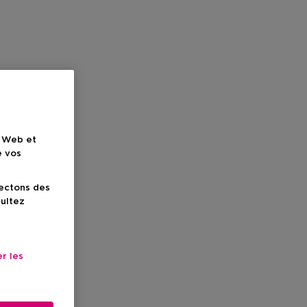
e Web et
e vos
lectons des
sultez
r les