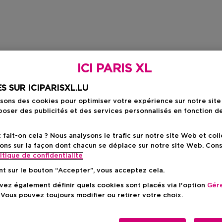
ICI PARIS XL
S SUR ICIPARISXL.LU
isons des cookies pour optimiser votre expérience sur notre sit
oser des publicités et des services personnalisés en fonction d
ait-on cela ? Nous analysons le trafic sur notre site Web et col
ons sur la façon dont chacun se déplace sur notre site Web. Con
itique de confidentialite
nt sur le bouton “Accepter”, vous acceptez cela.
ez également définir quels cookies sont placés via l'option
Gére
 Vous pouvez toujours modifier ou retirer votre choix.