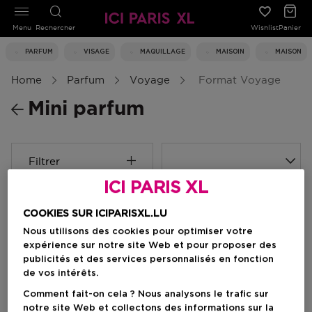
Menu
Rechercher
Wishlist
Panier
PARFUM
VISAGE
MAQUILLAGE
MAISOIN
MAISON
Home
Parfum
Voyage
Format Voyage
Mini parfum
Filtrer
ICI PARIS XL
0 Résultats
COOKIES SUR ICIPARISXL.LU
Nous utilisons des cookies pour optimiser votre
expérience sur notre site Web et pour proposer des
publicités et des services personnalisés en fonction
de vos intérêts.
Comment fait-on cela ? Nous analysons le trafic sur
notre site Web et collectons des informations sur la