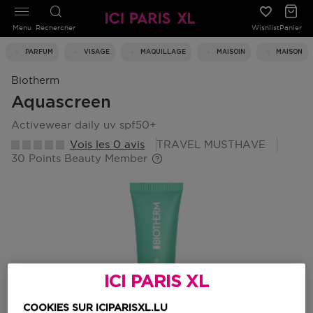
Menu
Rechercher
Wishlist
Panier
PARFUM
VISAGE
MAQUILLAGE
MAISOIN
MAISON
Biotherm
Aquascreen
activewear daily uv spf50+
Vois les 0 avis
TRAVEL MUSTHAVE
30 Points Beauty Member
ICI PARIS XL
COOKIES SUR ICIPARISXL.LU