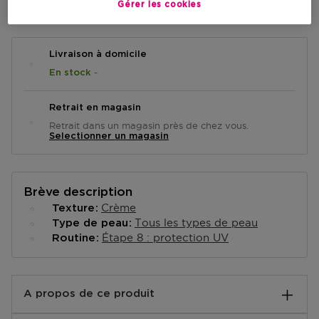
AJOUTER AU PANIER
Gérer les cookies
Livraison à domicile
-
En stock
Retrait en magasin
Retrait dans un magasin près de chez vous.
Selectionner un magasin
Brève description
Crème
Texture
Tous les types de peau
Type de peau
Étape 8 : protection UV
Routine
A propos de ce produit