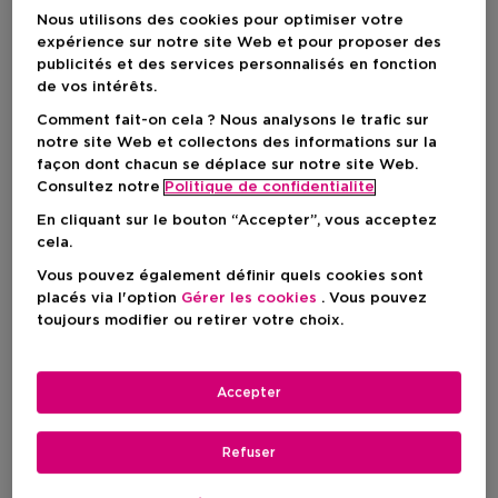
Nous utilisons des cookies pour optimiser votre
expérience sur notre site Web et pour proposer des
publicités et des services personnalisés en fonction
de vos intérêts.
Comment fait-on cela ? Nous analysons le trafic sur
notre site Web et collectons des informations sur la
façon dont chacun se déplace sur notre site Web.
Consultez notre
Politique de confidentialite
En cliquant sur le bouton “Accepter”, vous acceptez
cela.
Choisissez votre format
Vous pouvez également définir quels cookies sont
40 ML
En stock
placés via l'option
Gérer les cookies
. Vous pouvez
toujours modifier ou retirer votre choix.
40 ML
Prix du produit
30,50 €
Accepter
Prix du produit
30,50 €
Refuser