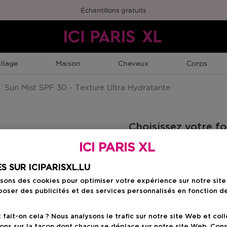
Échantillons gratuits
llage
Maison
Cheveux
Corps
Sun Mist SPF 30 - Texture Ultra Hydratante
Choisissez votre f
ICI PARIS XL
200 ML
Prix du produit
35,50 €
S SUR ICIPARISXL.LU
isons des cookies pour optimiser votre expérience sur notre sit
oser des publicités et des services personnalisés en fonction d
Prix du prod
35,50 €
ait-on cela ? Nous analysons le trafic sur notre site Web et col
ons sur la façon dont chacun se déplace sur notre site Web. Con