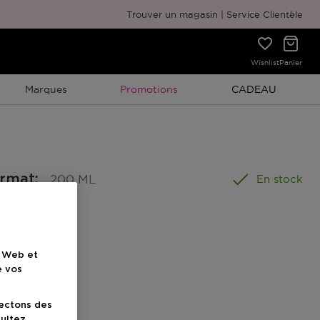
Emballage cadeau gratuit
Trouver un magasin
Service Clientèle
Wishlist
Panier
Promotion À Durée Limitée
Promotion À Duré
Marques
Promotions
CADEAU
ormat
:
200 ML
En stock
e Web et
e vos
uit
lectons des
sultez