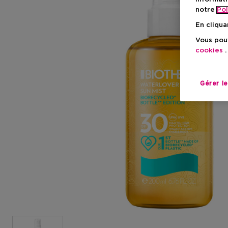
notre
Pol
En cliqua
Vous pouv
cookies
.
Gérer l