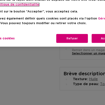
itique de confidentialite
nt sur le bouton “Accepter”, vous acceptez cela.
ez également définir quels cookies sont placés via l'option
Gére
 Vous pouvez toujours modifier ou retirer votre choix.
Livraison à domicile
-
En stock
es cookies
Refuser
Ac
Retrait en magasin
Retrait dans un magas
Selectionner un mag
Brève descriptio
Huile
Texture
To
Type de peau