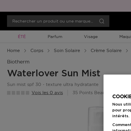
Promotion À Durée Limitée
ÉTÉ
Parfum
Visage
Maqui
Home
Corps
Soin Solaire
Crème Solaire
Biotherm
Waterlover Sun Mist
sun mist spf 30 - texture ultra hydratante
Vois les 0 avis
35 Points Beauty Member
COOKIE
Nous util
pour prop
intérêts.
Comment f
informati