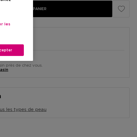
AJOUTER AU PANIER
r les
cepter
in près de chez vous.
asin
n
us les types de peau