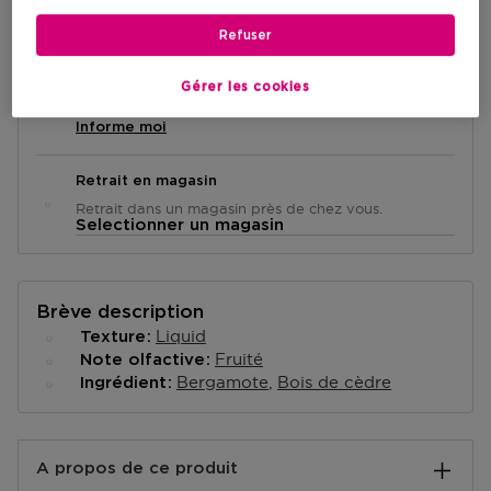
Refuser
Livraison à domicile
Gérer les cookies
En rupture de stock
Informe moi
Retrait en magasin
Retrait dans un magasin près de chez vous.
Selectionner un magasin
Brève description
Liquid
Texture
Fruité
Note olfactive
Bergamote
Bois de cèdre
Ingrédient
A propos de ce produit