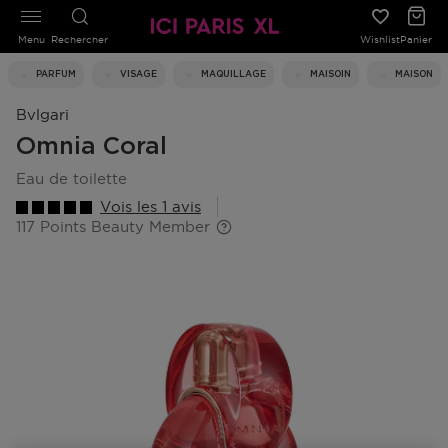
Menu
Rechercher
Wishlist
Panier
PARFUM
VISAGE
MAQUILLAGE
MAISOIN
MAISON
Bvlgari
Omnia Coral
eau de toilette
Vois les 1 avis
117 Points Beauty Member