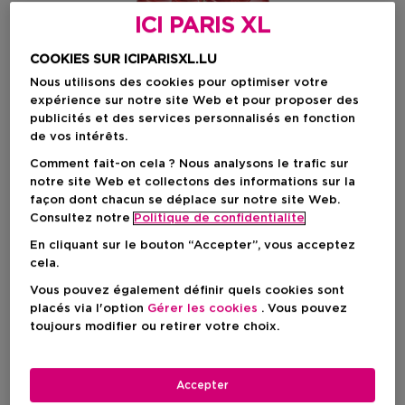
ICI PARIS XL
COOKIES SUR ICIPARISXL.LU
Nous utilisons des cookies pour optimiser votre
expérience sur notre site Web et pour proposer des
publicités et des services personnalisés en fonction
de vos intérêts.
Comment fait-on cela ? Nous analysons le trafic sur
notre site Web et collectons des informations sur la
façon dont chacun se déplace sur notre site Web.
Choisissez votre format
Consultez notre
Politique de confidentialite
100 ML
En rupture de stock
En cliquant sur le bouton “Accepter”, vous acceptez
cela.
100 ML
Vous pouvez également définir quels cookies sont
Prix du produit
117,90 €
placés via l'option
Gérer les cookies
. Vous pouvez
toujours modifier ou retirer votre choix.
Prix du produit
117,90 €
Accepter
VOIR LA DISPONIBILITÉ EN MAGASIN