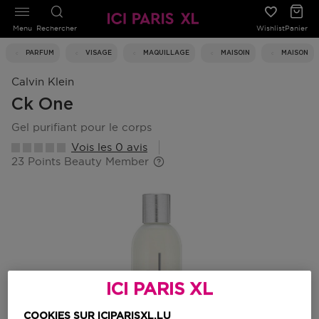
Menu
Rechercher
Wishlist
Panier
PARFUM
VISAGE
MAQUILLAGE
MAISOIN
MAISON
Calvin Klein
Ck One
gel purifiant pour le corps
Vois les 0 avis
23 Points Beauty Member
ICI PARIS XL
COOKIES SUR ICIPARISXL.LU