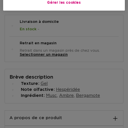
AJOUTER AU PANIER
Gérer les cookies
Livraison à domicile
-
En stock
Retrait en magasin
Retrait dans un magasin près de chez vous.
Selectionner un magasin
Brève description
Gel
Texture
Hespéridée
Note olfactive
Musc
Ambre
Bergamote
Ingrédient
A propos de ce produit