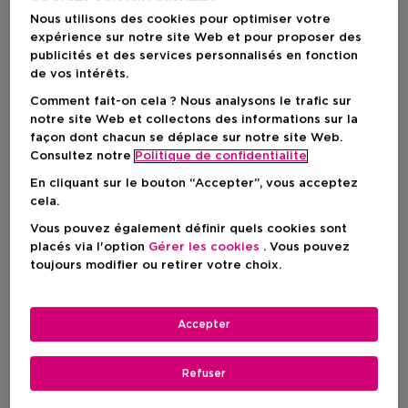
Nous utilisons des cookies pour optimiser votre
expérience sur notre site Web et pour proposer des
publicités et des services personnalisés en fonction
de vos intérêts.
Comment fait-on cela ? Nous analysons le trafic sur
notre site Web et collectons des informations sur la
façon dont chacun se déplace sur notre site Web.
Consultez notre
Politique de confidentialite
En cliquant sur le bouton “Accepter”, vous acceptez
cela.
Choisissez votre format
Vous pouvez également définir quels cookies sont
250 ML
En stock
placés via l'option
Gérer les cookies
. Vous pouvez
toujours modifier ou retirer votre choix.
250 ML
Prix du produit
23,50 €
Accepter
Prix du produit
23,50 €
Refuser