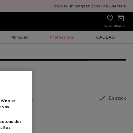
Emballage cadeau gratuit
Trouver un magasin
Service Clientèle
Wishlist
Panier
Promotion À Durée Limitée
Promotion À Duré
Marques
Promotions
CADEAU
rmat
:
150 ML
En stock
e Web et
e vos
lectons des
sultez