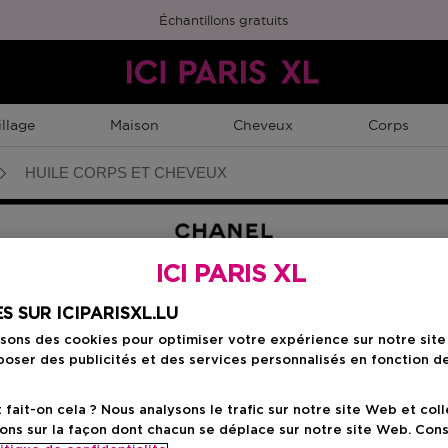
Échantillons gratuits
llage
Maison
Cheveux
Corps
HUILE CORPS ET CHEVEUX
ICI PARIS XL
S SUR ICIPARISXL.LU
Choisissez votre fo
isons des cookies pour optimiser votre expérience sur notre sit
oser des publicités et des services personnalisés en fonction d
150 ML
Prix du produit
113,90 €
ait-on cela ? Nous analysons le trafic sur notre site Web et col
ons sur la façon dont chacun se déplace sur notre site Web. Con