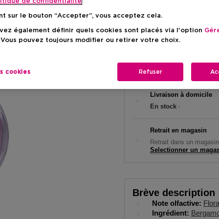
itique de confidentialite
Prix du prod
113,90 €
nt sur le bouton “Accepter”, vous acceptez cela.
ez également définir quels cookies sont placés via l'option
Gére
 Vous pouvez toujours modifier ou retirer votre choix.
es cookies
Refuser
Ac
Livraison à domicile
En stock
-
Retrait en magasin
Retrait dans un magasin
Selectionner un maga
Brève description
Note olfactive
Flora
Ingrédient
Bergamo