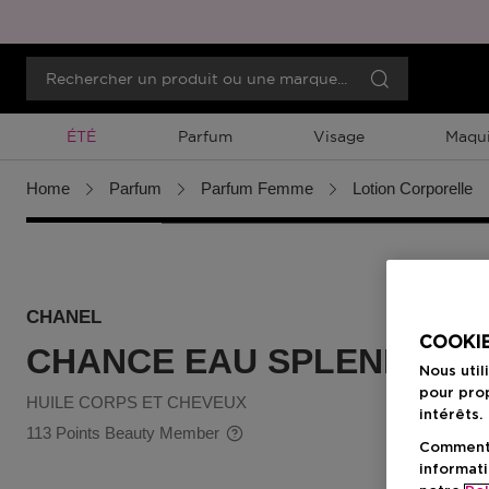
Promotion À Durée Limitée
ÉTÉ
Parfum
Visage
Maqui
Home
Parfum
Parfum Femme
Lotion Corporelle
CHANEL
COOKIE
CHANCE EAU SPLENDIDE
Nous util
pour prop
HUILE CORPS ET CHEVEUX
intérêts.
113 Points Beauty Member
Comment f
informati