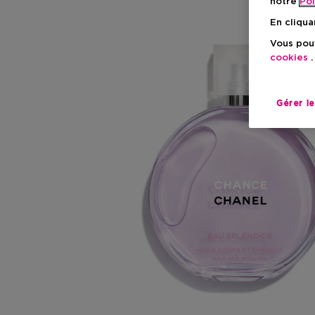
notre
Pol
En cliqua
Vous pouv
cookies
.
Gérer l