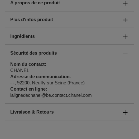
A propos de ce produit
Un déodorant vaporisateur qui procure une sensation de
Plus d'infos produit
fraîcheur immédiate et un bien-être durable. Un geste de
confort qui vient prolonger le sillage de cet oriental-frais.
Instructions:
Ingrédients
Un rituel parfumé complet pour le bain et le corps qui permet de
sublimer le sillage oriental-frais de la fragrance COCO
MADEMOISELLE. Le déodorant se vaporise sur la peau pour
Sécurité des produits
apporter confort et fraîcheur immédiatement.
EAN code:
Nom du contact:
3145891168600
CHANEL
Adresse de communication:
- -, 92200, Neuilly sur Seine (France)
Contact en ligne:
lalignedechanel@be.contact.chanel.com
Livraison & Retours
Comment se passe la livraison ?
Vous pouvez vous faire livrer votre commande à votre