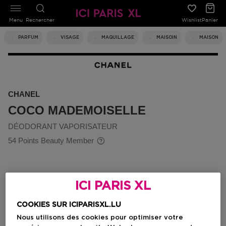
Menu
Rechercher
Wishlist
Panier
PARFUM
VISAGE
MAQUILLAGE
MAISOIN
MAISON
CHANEL
COCO MADEMOISELLE
DÉODORANT VAPORISATEUR
54 Points Beauty Member
ICI PARIS XL
COOKIES SUR ICIPARISXL.LU
Nous utilisons des cookies pour optimiser votre