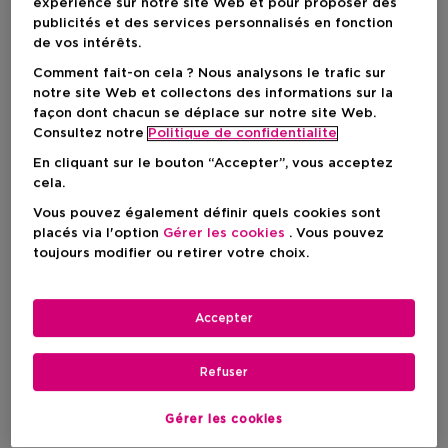
expérience sur notre site Web et pour proposer des
publicités et des services personnalisés en fonction
de vos intérêts.
Comment fait-on cela ? Nous analysons le trafic sur
notre site Web et collectons des informations sur la
façon dont chacun se déplace sur notre site Web.
Consultez notre
Politique de confidentialite
En cliquant sur le bouton “Accepter”, vous acceptez
cela.
Vous pouvez également définir quels cookies sont
placés via l'option
Gérer les cookies
. Vous pouvez
toujours modifier ou retirer votre choix.
Choisissez votre format
100 ML
En rupture de stock
Accepter
100 ML
Refuser
Prix du produit
54,50 €
Gérer les cookies
Prix du produit
54,50 €