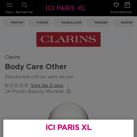
Menu
Rechercher
Wishlist
Panier
PARFUM
VISAGE
MAQUILLAGE
MAISOIN
MAISON
Clarins
Body Care Other
deodorant roll-on sans alcool
Vois les 0 avis
24 Points Beauty Member
ICI PARIS XL