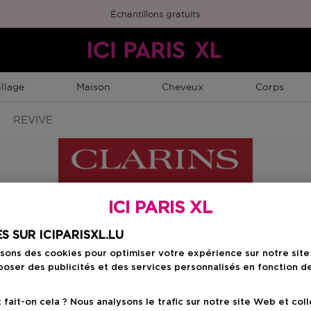
Échantillons gratuits
llage
Maison
Cheveux
Corps
REVIVE
ICI PARIS XL
Choisissez votre f
S SUR ICIPARISXL.LU
isons des cookies pour optimiser votre expérience sur notre sit
15 ML
oser des publicités et des services personnalisés en fonction d
Prix du produit
48,50 €
ait-on cela ? Nous analysons le trafic sur notre site Web et col