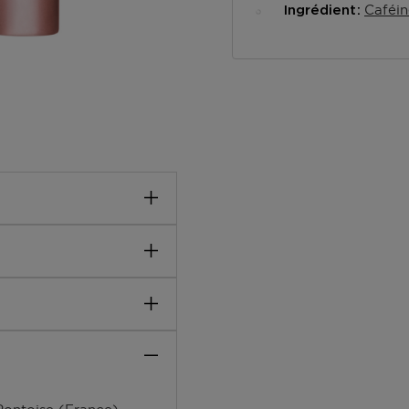
Caféin
Ingrédient
fatigue et lisse les
isier et de Lilas Blanc.
gts. Effectuer 4 pressions
nférieure, du coin interne
TAINE. PPG-5-CETETH-
upérieure, du coin interne
ER. GLYCERIN.
 drainantes au niveau de
YMER. CELLULOSE.
 ACRYLATE/SODIUM