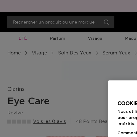
Promotion À Durée Limitée
ÉTÉ
Parfum
Visage
Maqui
Home
Visage
Soin Des Yeux
Sérum Yeux
Clarins
Eye Care
COOKIE
Nous util
revive
pour prop
Vois les 0 avis
48 Points Beauty Member
intérêts.
Comment f