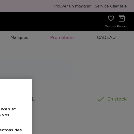
Emballage cadeau gratuit
Trouver un magasin
Service Clientèle
Wishlist
Panier
Promotion À Durée Limitée
Promotion À Duré
Marques
Promotions
CADEAU
ormat
:
15 ML
En stock
e Web et
e vos
lectons des