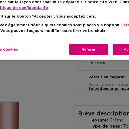
ons sur la façon dont chacun se déplace sur notre site Web. Con
Prix du prod
48,50 €
itique de confidentialite
nt sur le bouton “Accepter”, vous acceptez cela.
ez également définir quels cookies sont placés via l'option
Gére
 Vous pouvez toujours modifier ou retirer votre choix.
es cookies
Refuser
Ac
Livraison à domicile
-
En stock
Retrait en magasin
Retrait dans un magas
Selectionner un mag
Brève descriptio
Crème
Texture
To
Type de peau