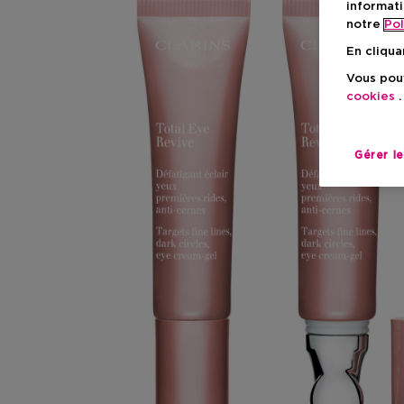
informati
notre
Pol
En cliqua
Vous pouv
cookies
.
Gérer l