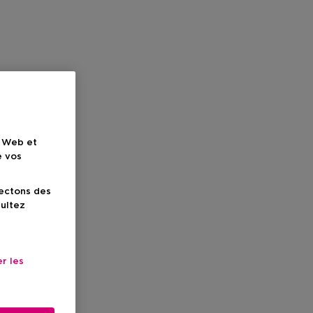
e Web et
e vos
lectons des
sultez
r les