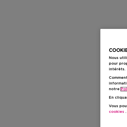
COOKIE
Nous util
pour prop
intérêts.
Comment f
informati
notre
Pol
En cliqua
Vous pouv
cookies
.