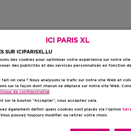
ICI PARIS XL
S SUR ICIPARISXL.LU
isons des cookies pour optimiser votre expérience sur notre sit
oser des publicités et des services personnalisés en fonction d
ait-on cela ? Nous analysons le trafic sur notre site Web et col
ons sur la façon dont chacun se déplace sur notre site Web. Con
itique de confidentialite
nt sur le bouton “Accepter”, vous acceptez cela.
ez également définir quels cookies sont placés via l'option
Gére
 Vous pouvez toujours modifier ou retirer votre choix.