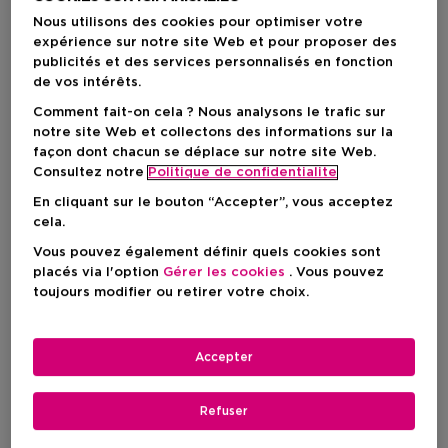
Nous utilisons des cookies pour optimiser votre
expérience sur notre site Web et pour proposer des
publicités et des services personnalisés en fonction
de vos intérêts.
Comment fait-on cela ? Nous analysons le trafic sur
notre site Web et collectons des informations sur la
façon dont chacun se déplace sur notre site Web.
Consultez notre
Politique de confidentialite
En cliquant sur le bouton “Accepter”, vous acceptez
Choisissez votre format
cela.
Vous pouvez également définir quels cookies sont
150 ML
En stock
placés via l'option
Gérer les cookies
. Vous pouvez
toujours modifier ou retirer votre choix.
150 ML
Prix du produit
29,50 €
Accepter
Prix du produit
29,50 €
Refuser