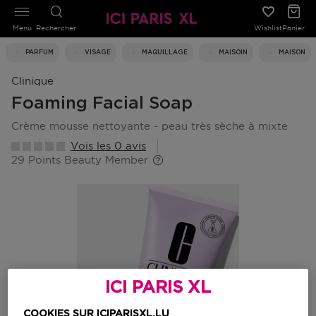
Menu
Rechercher
Wishlist
Panier
PARFUM
VISAGE
MAQUILLAGE
MAISOIN
MAISON
Clinique
Foaming Facial Soap
crème mousse nettoyante - peau très sèche à mixte
Vois les 0 avis
29 Points Beauty Member
ICI PARIS XL
COOKIES SUR ICIPARISXL.LU