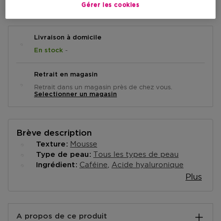
AJOUTER AU PANIER
Gérer les cookies
Livraison à domicile
-
En stock
Retrait en magasin
Retrait dans un magasin près de chez vous.
Selectionner un magasin
Brève description
Mousse
Texture
Tous les types de peau
Type de peau
Caféine
Acide hyaluronique
Ingrédient
Plus
A propos de ce produit