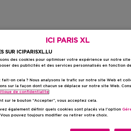
ICI PARIS XL
S SUR ICIPARISXL.LU
isons des cookies pour optimiser votre expérience sur notre sit
oser des publicités et des services personnalisés en fonction d
ait-on cela ? Nous analysons le trafic sur notre site Web et col
ons sur la façon dont chacun se déplace sur notre site Web. Con
itique de confidentialite
nt sur le bouton “Accepter”, vous acceptez cela.
ez également définir quels cookies sont placés via l'option
Gére
 Vous pouvez toujours modifier ou retirer votre choix.