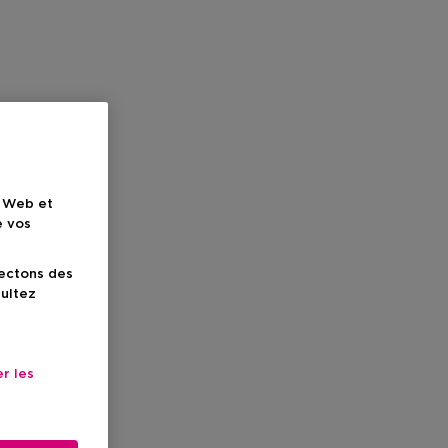
e Web et
e vos
lectons des
sultez
r les