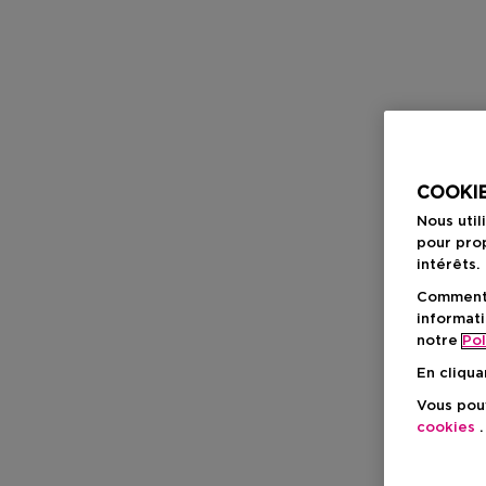
COOKIE
Nous util
pour prop
intérêts.
Comment f
informati
notre
Pol
En cliqua
Vous pouv
cookies
.