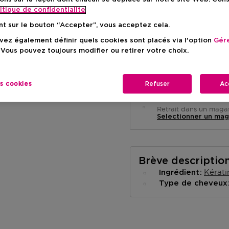
itique de confidentialite
nt sur le bouton “Accepter”, vous acceptez cela.
ez également définir quels cookies sont placés via l'option
Gére
 Vous pouvez toujours modifier ou retirer votre choix.
Livraison à domicile
-
En stock
es cookies
Refuser
Ac
Retrait en magasin
Retrait dans un magas
Selectionner un mag
Brève descriptio
Kérati
Ingrédient
Type de cheveu