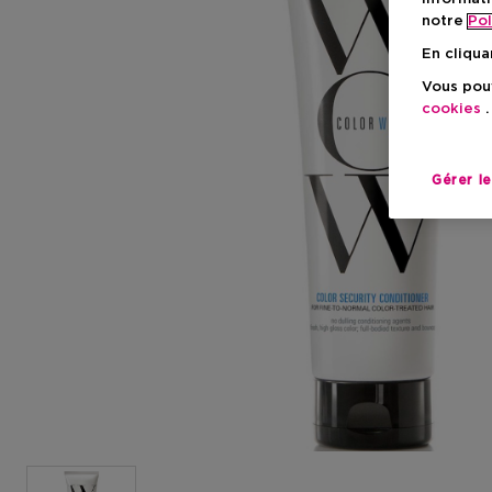
notre
Pol
En cliqua
Vous pouv
cookies
.
Gérer l