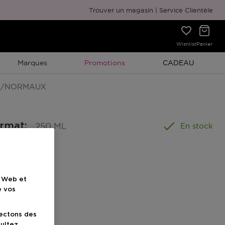
Emballage cadeau gratuit
Trouver un magasin
Service Clientèle
Wishlist
Panier
Promotion À Durée Limitée
Promotion À Duré
Marques
Promotions
CADEAU
S/NORMAUX
ormat
:
250 ML
En stock
e Web et
e vos
uit
lectons des
sultez