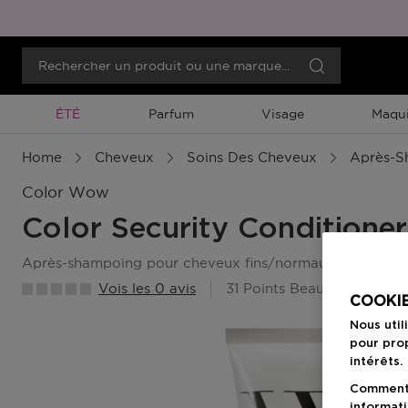
Promotion À Durée Limitée
ÉTÉ
Parfum
Visage
Maqui
Home
Cheveux
Soins Des Cheveux
Après-S
Color Wow
Color Security Conditioner
après-shampoing pour cheveux fins/normaux
Vois les 0 avis
31 Points Beauty Member
COOKIE
Nous util
pour prop
intérêts.
Comment f
informati