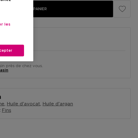
AJOUTER AU PANIER
r les
cepter
in près de chez vous.
asin
n
ne
Huile d'avocat
Huile d'argan
Fins
x