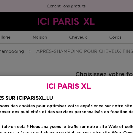
Échantillons gratuits
llage
Maison
Cheveux
Corps
hampooing
APRÈS-SHAMPOING POUR CHEVEUX FIN
Choisissez votre f
ICI PARIS XL
250 ML
Prix du produit
31,50 €
S SUR ICIPARISXL.LU
isons des cookies pour optimiser votre expérience sur notre sit
oser des publicités et des services personnalisés en fonction d
Prix du prod
31,50 €
ait-on cela ? Nous analysons le trafic sur notre site Web et col
ons sur la façon dont chacun se déplace sur notre site Web. Con