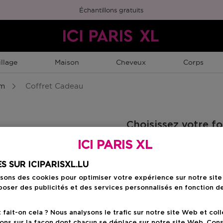
Échantillons gratuits
llage
Maison
Cheveux
Corps
um
Coffret Cadeau
Choisissez votre f
ICI PARIS XL
3 ST
Prix du produit
21,90 €
S SUR ICIPARISXL.LU
isons des cookies pour optimiser votre expérience sur notre sit
oser des publicités et des services personnalisés en fonction d
Prix du prod
21,90 €
ait-on cela ? Nous analysons le trafic sur notre site Web et col
ons sur la façon dont chacun se déplace sur notre site Web. Con