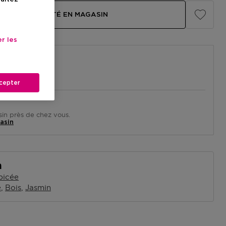
LA DISPONIBILITÉ EN MAGASIN
r les
cepter
in près de chez vous.
asin
n
picée
e
Bois
Jasmin