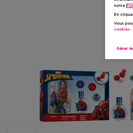
notre
Pol
En cliqua
Vous pouv
cookies
.
Gérer l