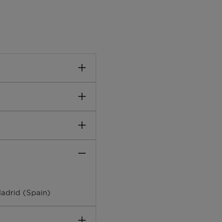
l pour les fans ! Ce set
et un ensemble de
issement !
RFUM),
OTNE), PEG-40
LLOL, LINALYL
NES, CITRUS LIMON
Madrid (Spain)
OIL/ EXTRACT, PINENE,
NIOL, BLUE 1 (CI