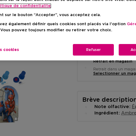
itique de confidentialite
VOIR 
nt sur le bouton “Accepter”, vous acceptez cela.
ez également définir quels cookies sont placés via l'option
Gére
 Vous pouvez toujours modifier ou retirer votre choix.
Livraison à domicile
En rupture de stock
Informe moi
es cookies
Refuser
Ac
Retrait en magasin
Retrait dans un magas
Selectionner un mag
Brève descriptio
É
Note olfactive
Ambr
Ingrédient