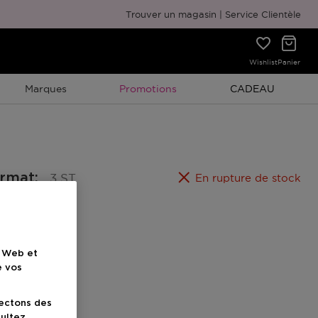
Emballage cadeau gratuit
Trouver un magasin
Service Clientèle
Wishlist
Panier
Promotion À Durée Limitée
Promotion À Duré
Marques
Promotions
CADEAU
ormat
:
3 ST
En rupture de stock
e Web et
e vos
uit
lectons des
sultez