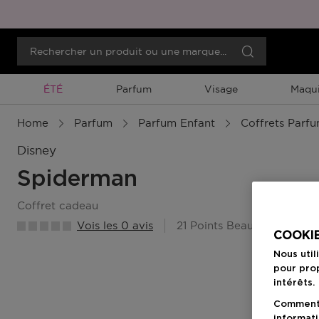
Promotion À Durée Limitée
ÉTÉ
Parfum
Visage
Maqui
Home
Parfum
Parfum Enfant
Coffrets Parf
Disney
Spiderman
coffret cadeau
Vois les 0 avis
21 Points Beauty Member
COOKIE
Nous util
pour prop
intérêts.
Comment f
informati