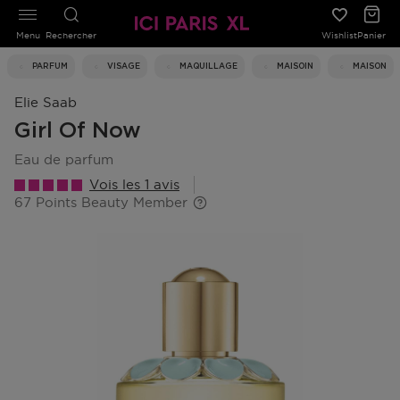
Menu
Rechercher
Wishlist
Panier
PARFUM
VISAGE
MAQUILLAGE
MAISOIN
MAISON
Elie Saab
Girl Of Now
eau de parfum
Vois les 1 avis
67 Points Beauty Member