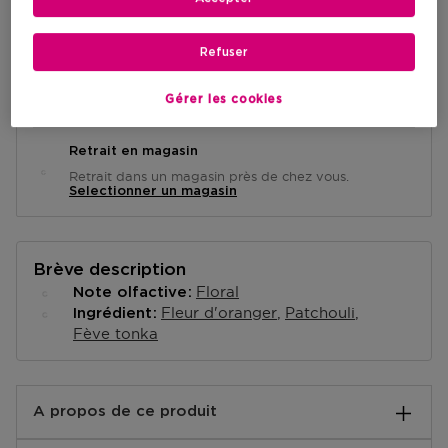
AJOUTER AU PANIER
Refuser
Livraison à domicile
Gérer les cookies
-
En stock
Retrait en magasin
Retrait dans un magasin près de chez vous.
Selectionner un magasin
Brève description
Floral
Note olfactive
Fleur d'oranger
Patchouli
Ingrédient
Fève tonka
A propos de ce produit
L'esprit de la Girl of Now dans un parfum.