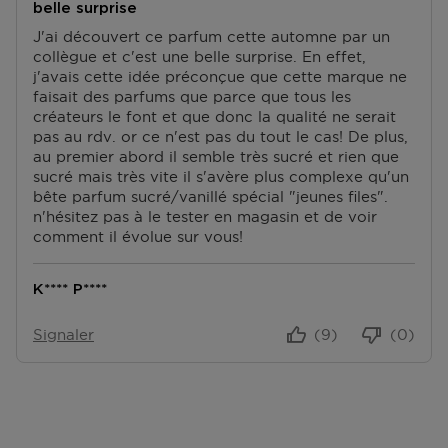
belle surprise
Retourner
J'ai découvert ce parfum cette automne par un
collègue et c'est une belle surprise. En effet,
Retours
j'avais cette idée préconçue que cette marque ne
Après réception de votre commande, vous disposez
faisait des parfums que parce que tous les
de 14 jours pour la retourner (partiellement) ou
créateurs le font et que donc la qualité ne serait
l'annuler. Après l'annulation, vous disposez d'un délai
pas au rdv. or ce n'est pas du tout le cas! De plus,
supplémentaire de 14 jours pour retourner les produits.
au premier abord il semble très sucré et rien que
Pour annuler votre commande, vous pouvez nous
sucré mais très vite il s'avère plus complexe qu'un
contacter ou utiliser
le formulaire de retour
.
bête parfum sucré/vanillé spécial "jeunes files".
n'hésitez pas à le tester en magasin et de voir
Échange ou retour en magasin
comment il évolue sur vous!
ous pouvez également retourner ou échanger le
produit dans un magasin près de chez vous. Vous
K**** P****
n’avez pas besoin de remplir un formulaire de retour
pour cela. Veuillez apporter votre confirmation de
Signaler
(9)
(0)
commande avec vous.
Accédez à plus d’informations et à la FAQ sur les
retours.
D'autres questions sur la commande ? Vous pouvez le