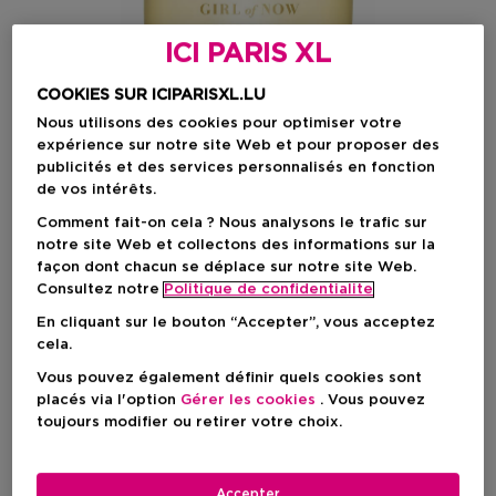
ICI PARIS XL
COOKIES SUR ICIPARISXL.LU
Nous utilisons des cookies pour optimiser votre
expérience sur notre site Web et pour proposer des
publicités et des services personnalisés en fonction
de vos intérêts.
Comment fait-on cela ? Nous analysons le trafic sur
notre site Web et collectons des informations sur la
Choisissez votre format
façon dont chacun se déplace sur notre site Web.
Consultez notre
Politique de confidentialite
30 ML
En stock
En cliquant sur le bouton “Accepter”, vous acceptez
30 ML
50 ML
90 ML
cela.
Prix du produit
Prix du produit
Prix du produit
67,50 €
97,90 €
127,50 €
Vous pouvez également définir quels cookies sont
placés via l'option
Gérer les cookies
. Vous pouvez
Prix du produit
67,50 €
toujours modifier ou retirer votre choix.
Accepter