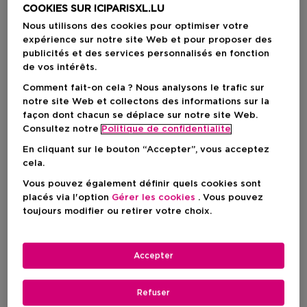
COOKIES SUR ICIPARISXL.LU
Nous utilisons des cookies pour optimiser votre
expérience sur notre site Web et pour proposer des
publicités et des services personnalisés en fonction
de vos intérêts.
Comment fait-on cela ? Nous analysons le trafic sur
notre site Web et collectons des informations sur la
façon dont chacun se déplace sur notre site Web.
Consultez notre
Politique de confidentialite
En cliquant sur le bouton “Accepter”, vous acceptez
cela.
Vous pouvez également définir quels cookies sont
placés via l'option
Gérer les cookies
. Vous pouvez
Choisissez votre format
toujours modifier ou retirer votre choix.
200 ML
En stock
Accepter
200 ML
Prix promotionnel
37,03 €
Prix du produit
52,90 €
Refuser